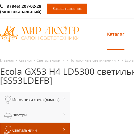
8 (846) 207-02-28
Заказать звонок
(многоканальный)
Каталог
Главная
-
Каталог
-
Светильники
-
Потолочные светильники
-
Ecol
Ecola GX53 H4 LD5300 светильн
[SS53LDEFB]
Источники света (лампы)
Люстры
Светильники