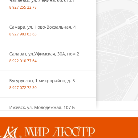
Чапаевск, ул. Ленина, 66, стр.1
8 927 255 22 78
Самара, ул. Ново-Вокзальная, 4
8 927 903 63 63
Салават, ул.Уфимская, 30А, пом.2
8 922 010 77 64
Бугуруслан, 1 микрорайон, д. 5
8 927 072 72 30
Ижевск, ул. Молодёжная, 107 Б
СЦ «Азбука Ремонта», отд. 326 эт. 3
8 922 560 50 52