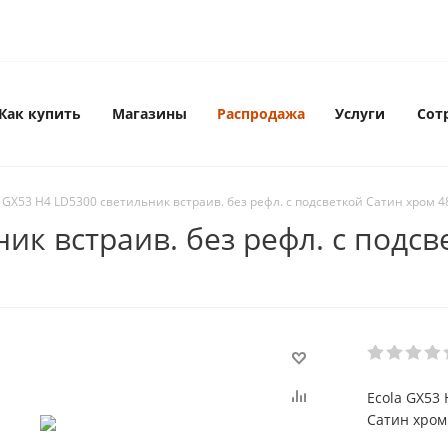
Как купить
Магазины
Распродажа
Услуги
Сот
a GX53 H4 LD5300 светильник встраив. без рефл. с подсветкой Сатин хром 48
ик встраив. без рефл. с подсв
Ecola GX53 
Сатин хром 