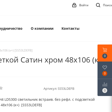
Войти
Поиск
рудничество
О компании
Контакты
x106 (к+) [SS53LDEFB]
0
еткой Сатин хром 48x106 (к+)
0
Артикул:
SS53LDEFB
0
H4 LD5300 светильник встраив. без рефл. с подсветкой
48x106 (к+) [SS53LDEFB]