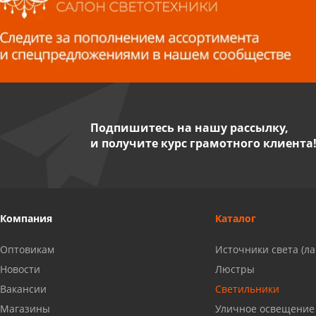
Волжский, ул. Мира 47 В
8 927 255 38 33
Пенза, ул. Пролетарская, 61 ТЦ
"Стройбери"
8 927 288 99 58
Подпишитесь на нашу рассылку,
и получите курс грамотного клиента
Миасс, ул. Романенко, 95
8 922 500 30 39
Сызрань, ул. Декабристов, 1А
Компания
Каталог
8 927 009 54 63
Оптовикам
Источники света (л
Саратов, ул. Танкистов, 37 (БЦ
Новости
Люстры
«Дикомп»)
Вакансии
Светильники
8 927 135 05 64
Магазины
Уличное освещение