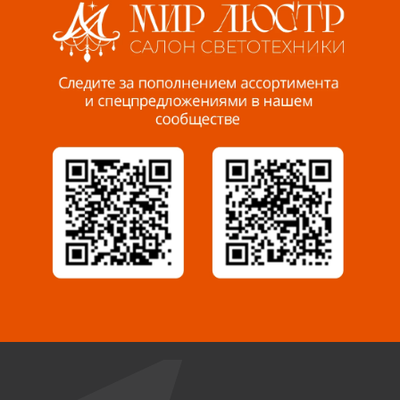
Пенза, ул. Пролетарская, 61 ТЦ "Стройбери"
8 927 288 99 58
Миасс, ул. Романенко, 95
8 922 500 30 39
Сызрань, ул. Декабристов, 1А
8 927 009 54 63
Саратов, ул. Танкистов, 37 (БЦ «Дикомп»)
8 927 135 05 64
Камышин, ул. Некрасова, 19 К
8 927 009 47 07