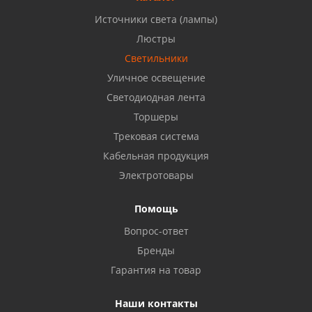
Источники света (лампы)
Бузулук, ул. Октябрьская, 24
Люстры
8 922 806 50 56
Светильники
Уличное освещение
Светодиодная лента
Балаково, ул. Комарова, 55
8 927 135 44 64
Торшеры
Трековая система
Кабельная продукция
Октябрьский, ул. Свердлова, 28
8 927 357 51 02
Электротовары
Помощь
Азнакаево, ул. Булгар, 2. ТЦ "Акчарлак"
Вопрос-ответ
8 927 455 71 16
Бренды
Гарантия на товар
Стерлитамак, ул. Вокзальная, 13
8 927 930 61 02
Наши контакты