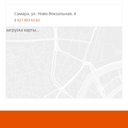
Самара, ул. Ново-Вокзальная, 4
8 927 903 63 63
загрузка карты...
Салават, ул.Уфимская, 30А, пом.2
8 922 010 77 64
Бугуруслан, 1 микрорайон, д. 5
8 927 072 72 30
Ижевск, ул. Молодёжная, 107 Б
СЦ «Азбука Ремонта», отд. 326 эт. 3
8 922 560 50 52
Волжский, ул. Мира 47 В
8 927 255 38 33