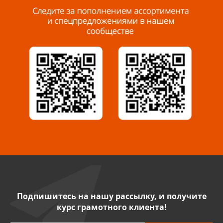
8 927 288 99 58
Миасс, ул. Романенко, 95
8 922 500 30 39
Сызрань, ул. Декабристов, 1А
8 927 009 54 63
Саратов, ул. Танкистов, 37 (БЦ «Дикомп»)
8 927 135 05 64
Камышин, ул. Некрасова, 19 К
8 927 009 47 07
Подпишитесь на нашу рассылку, и получите
курс грамотного клиента!
Нефтекамск, ул. Ленина, 62
8 927 960 61 02