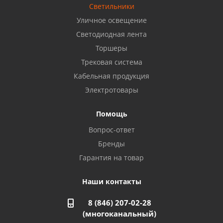
8 922 806 50 56
Светильники
Уличное освещение
Светодиодная лента
Балаково, ул. Комарова, 55
8 927 135 44 64
Торшеры
Трековая система
Кабельная продукция
Октябрьский, ул. Свердлова, 28
8 927 357 51 02
Электротовары
Помощь
Азнакаево, ул. Булгар, 2. ТЦ "Акчарлак"
Вопрос-ответ
8 927 455 71 16
Бренды
Гарантия на товар
Стерлитамак, ул. Вокзальная, 13
8 927 930 61 02
Наши контакты
8 (846) 207-02-28
Магнитогорск, ул. Труда, 14
(многоканальный)
8 922 011 07 73