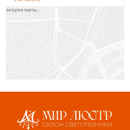
загрузка карты...
Салават, ул.Уфимская, 30А, пом.2
8 922 010 77 64
Бугуруслан, 1 микрорайон, д. 5
8 927 072 72 30
Ижевск, ул. Молодёжная, 107 Б
СЦ «Азбука Ремонта», отд. 326 эт. 3
8 922 560 50 52
Волжский, ул. Мира 47 В
8 927 255 38 33
Пенза, ул. Пролетарская, 61 ТЦ "Стройбери"