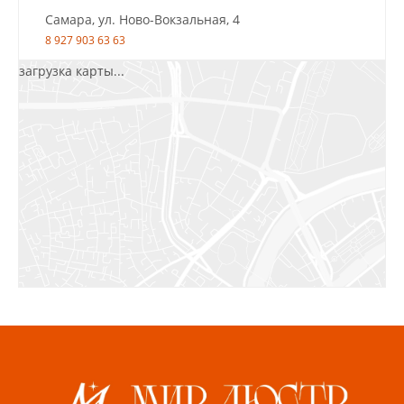
Самара, ул. Ново-Вокзальная, 4
8 927 903 63 63
загрузка карты...
Салават, ул.Уфимская, 30А, пом.2
8 922 010 77 64
Бугуруслан, 1 микрорайон, д. 5
8 927 072 72 30
Ижевск, ул. Молодёжная, 107 Б
СЦ «Азбука Ремонта», отд. 326 эт. 3
8 922 560 50 52
Волжский, ул. Мира 47 В
8 927 255 38 33