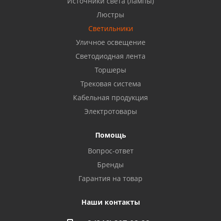
Источники света (лампы)
Бузулук, ул. Октябрьская, 24
Люстры
8 922 806 50 56
Светильники
Уличное освещение
Светодиодная лента
Балаково, ул. Комарова, 55
8 927 135 44 64
Торшеры
Трековая система
Кабельная продукция
Октябрьский, ул. Свердлова, 28
8 927 357 51 02
Электротовары
Помощь
Азнакаево, ул. Булгар, 2. ТЦ "Акчарлак"
Вопрос-ответ
8 927 455 71 16
Бренды
Гарантия на товар
Стерлитамак, ул. Вокзальная, 13
8 927 930 61 02
Наши контакты