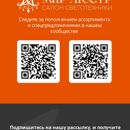
Пенза, ул. Пролетарская, 61 ТЦ "Стройбери"
8 927 288 99 58
Миасс, ул. Романенко, 95
8 922 500 30 39
Сызрань, ул. Декабристов, 1А
8 927 009 54 63
Саратов, ул. Танкистов, 37 (БЦ «Дикомп»)
8 927 135 05 64
Камышин, ул. Некрасова, 19 К
8 927 009 47 07
Подпишитесь на нашу рассылку, и получите