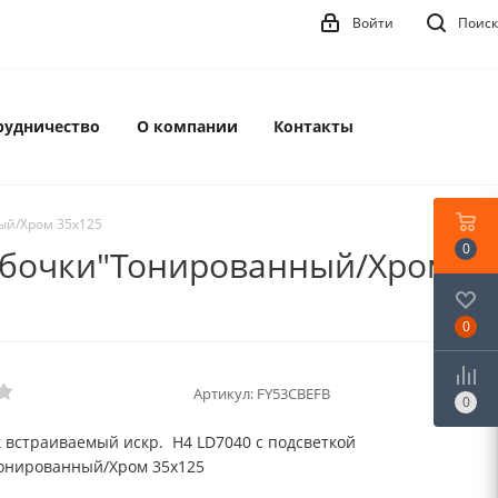
Войти
Поиск
рудничество
О компании
Контакты
ый/Хром 35x125
0
Бабочки"Тонированный/Хром
0
Артикул:
FY53CBEFB
0
 встраиваемый искр. H4 LD7040 с подсветкой
онированный/Хром 35x125