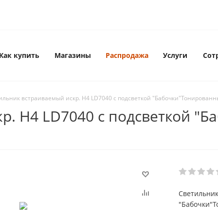
Как купить
Магазины
Распродажа
Услуги
Сот
ильник встраиваемый искр. H4 LD7040 с подсветкой "Бабочки"Тонированн
р. H4 LD7040 с подсветкой "
Светильник
"Бабочки"Т