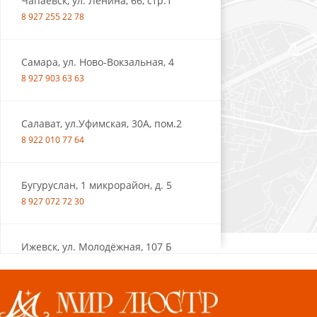
Чапаевск, ул. Ленина, 66, стр.1
8 927 255 22 78
Самара, ул. Ново-Вокзальная, 4
8 927 903 63 63
Салават, ул.Уфимская, 30А, пом.2
8 922 010 77 64
Бугуруслан, 1 микрорайон, д. 5
8 927 072 72 30
Ижевск, ул. Молодёжная, 107 Б
СЦ «Азбука Ремонта», отд. 326 эт. 3
8 922 560 50 52