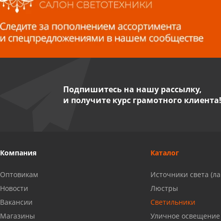
Волжский, ул. Мира 47 В
8 927 255 38 33
Пенза, ул. Пролетарская, 61 ТЦ
"Стройбери"
8 927 288 99 58
Подпишитесь на нашу рассылку,
и получите курс грамотного клиента
Миасс, ул. Романенко, 95
8 922 500 30 39
Сызрань, ул. Декабристов, 1А
Компания
Каталог
8 927 009 54 63
Оптовикам
Источники света (л
Саратов, ул. Танкистов, 37 (БЦ
Новости
Люстры
«Дикомп»)
Вакансии
Светильники
8 927 135 05 64
Магазины
Уличное освещение