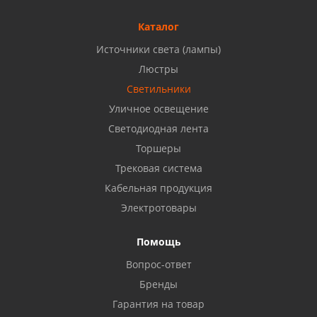
Б, ТЦ "Кама"
8 927 477 51 16
Каталог
Источники света (лампы)
Бузулук, ул. Октябрьская, 24
Люстры
8 922 806 50 56
Светильники
Уличное освещение
Светодиодная лента
Балаково, ул. Комарова, 55
8 927 135 44 64
Торшеры
Трековая система
Кабельная продукция
Октябрьский, ул. Свердлова, 28
8 927 357 51 02
Электротовары
Помощь
Азнакаево, ул. Булгар, 2. ТЦ "Акчарлак"
Вопрос-ответ
8 927 455 71 16
Бренды
Гарантия на товар
Стерлитамак, ул. Вокзальная, 13