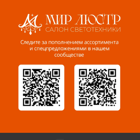
Волжский, ул. Мира 47 В
8 927 255 38 33
Пенза, ул. Пролетарская, 61 ТЦ "Стройбери"
8 927 288 99 58
Миасс, ул. Романенко, 95
8 922 500 30 39
Сызрань, ул. Декабристов, 1А
8 927 009 54 63
Саратов, ул. Танкистов, 37 (БЦ «Дикомп»)
8 927 135 05 64
Камышин, ул. Некрасова, 19 К