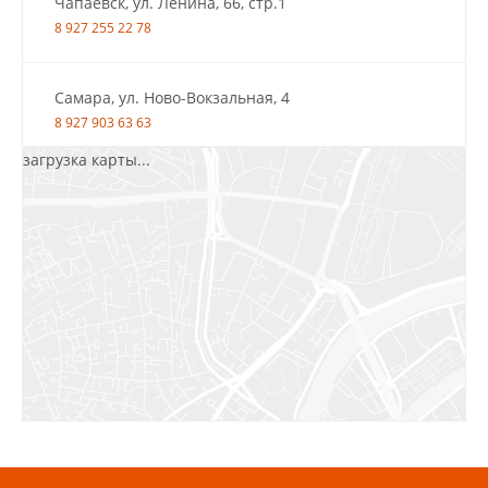
Чапаевск, ул. Ленина, 66, стр.1
8 927 255 22 78
Самара, ул. Ново-Вокзальная, 4
8 927 903 63 63
загрузка карты...
Салават, ул.Уфимская, 30А, пом.2
8 922 010 77 64
Бугуруслан, 1 микрорайон, д. 5
8 927 072 72 30
Ижевск, ул. Молодёжная, 107 Б
СЦ «Азбука Ремонта», отд. 326 эт. 3
8 922 560 50 52