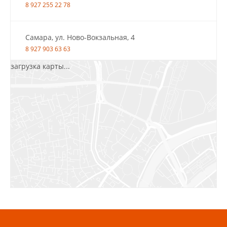
8 927 255 22 78
Самара, ул. Ново-Вокзальная, 4
8 927 903 63 63
загрузка карты...
Салават, ул.Уфимская, 30А, пом.2
8 922 010 77 64
Бугуруслан, 1 микрорайон, д. 5
8 927 072 72 30
Ижевск, ул. Молодёжная, 107 Б
СЦ «Азбука Ремонта», отд. 326 эт. 3
8 922 560 50 52
Волжский, ул. Мира 47 В