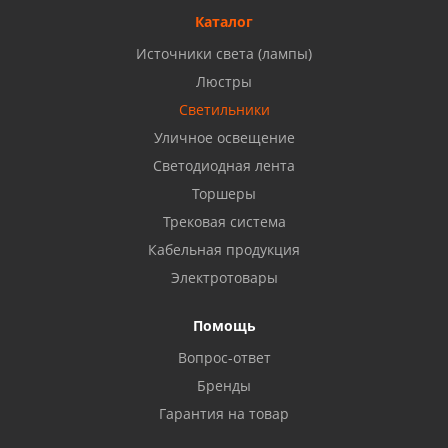
8 927 477 51 16
Каталог
Источники света (лампы)
Бузулук, ул. Октябрьская, 24
Люстры
8 922 806 50 56
Светильники
Уличное освещение
Светодиодная лента
Балаково, ул. Комарова, 55
8 927 135 44 64
Торшеры
Трековая система
Кабельная продукция
Октябрьский, ул. Свердлова, 28
8 927 357 51 02
Электротовары
Помощь
Азнакаево, ул. Булгар, 2. ТЦ "Акчарлак"
Вопрос-ответ
8 927 455 71 16
Бренды
Гарантия на товар
Стерлитамак, ул. Вокзальная, 13