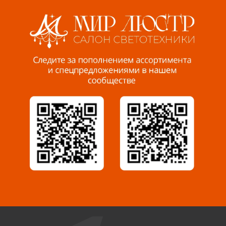
8 927 255 38 33
Пенза, ул. Пролетарская, 61 ТЦ "Стройбери"
8 927 288 99 58
Миасс, ул. Романенко, 95
8 922 500 30 39
Сызрань, ул. Декабристов, 1А
8 927 009 54 63
Саратов, ул. Танкистов, 37 (БЦ «Дикомп»)
8 927 135 05 64
Камышин, ул. Некрасова, 19 К