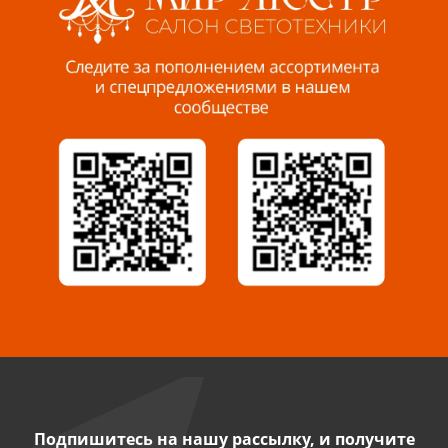
Пенза, ул. Пролетарская, 61 ТЦ "Стройбери"
8 927 288 99 58
Миасс, ул. Романенко, 95
8 922 500 30 39
Сызрань, ул. Декабристов, 1А
8 927 009 54 63
Саратов, ул. Танкистов, 37 (БЦ «Дикомп»)
8 927 135 05 64
Камышин, ул. Некрасова, 19 К
8 927 009 47 07
Подпишитесь на нашу рассылку, и получите