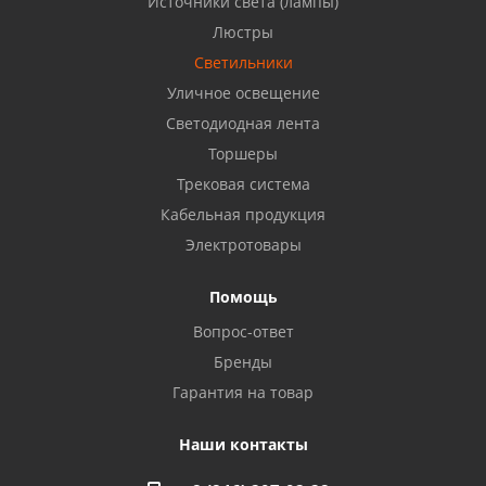
Источники света (лампы)
Бузулук, ул. Октябрьская, 24
Люстры
8 922 806 50 56
Светильники
Уличное освещение
Светодиодная лента
Балаково, ул. Комарова, 55
8 927 135 44 64
Торшеры
Трековая система
Кабельная продукция
Октябрьский, ул. Свердлова, 28
8 927 357 51 02
Электротовары
Помощь
Азнакаево, ул. Булгар, 2. ТЦ "Акчарлак"
Вопрос-ответ
8 927 455 71 16
Бренды
Гарантия на товар
Стерлитамак, ул. Вокзальная, 13
8 927 930 61 02
Наши контакты