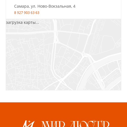
Самара, ул. Ново-Вокзальная, 4
8 927 903 63 63
загрузка карты...
Салават, ул.Уфимская, 30А, пом.2
8 922 010 77 64
Бугуруслан, 1 микрорайон, д. 5
8 927 072 72 30
Ижевск, ул. Молодёжная, 107 Б
СЦ «Азбука Ремонта», отд. 326 эт. 3
8 922 560 50 52
Волжский, ул. Мира 47 В
8 927 255 38 33