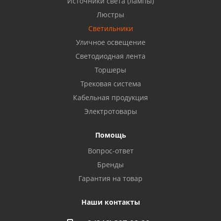
Источники света (лампы)
Бузулук, ул. Октябрьская, 24
Люстры
8 922 806 50 56
Светильники
Уличное освещение
Светодиодная лента
Балаково, ул. Комарова, 55
8 927 135 44 64
Торшеры
Трековая система
Кабельная продукция
Октябрьский, ул. Свердлова, 28
8 927 357 51 02
Электротовары
Помощь
Азнакаево, ул. Булгар, 2. ТЦ "Акчарлак"
Вопрос-ответ
8 927 455 71 16
Бренды
Гарантия на товар
Стерлитамак, ул. Вокзальная, 13
8 927 930 61 02
Наши контакты