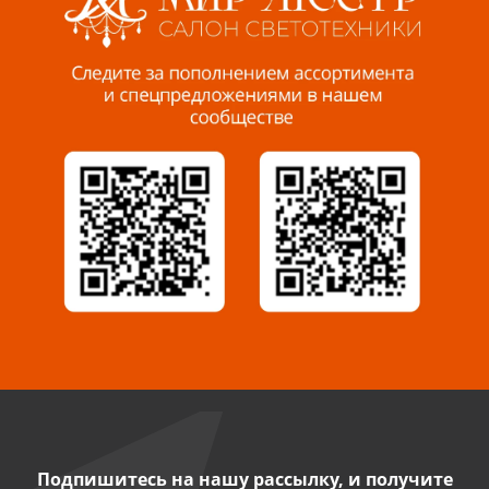
Пенза, ул. Пролетарская, 61 ТЦ "Стройбери"
8 927 288 99 58
Миасс, ул. Романенко, 95
8 922 500 30 39
Сызрань, ул. Декабристов, 1А
8 927 009 54 63
Саратов, ул. Танкистов, 37 (БЦ «Дикомп»)
8 927 135 05 64
Камышин, ул. Некрасова, 19 К
8 927 009 47 07
Подпишитесь на нашу рассылку, и получите