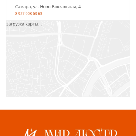
Самара, ул. Ново-Вокзальная, 4
8 927 903 63 63
загрузка карты...
Салават, ул.Уфимская, 30А, пом.2
8 922 010 77 64
Бугуруслан, 1 микрорайон, д. 5
8 927 072 72 30
Ижевск, ул. Молодёжная, 107 Б
СЦ «Азбука Ремонта», отд. 326 эт. 3
8 922 560 50 52
Волжский, ул. Мира 47 В
8 927 255 38 33