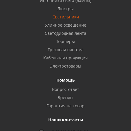
Источники света (лампы)
Бузулук, ул. Октябрьская, 24
Люстры
8 922 806 50 56
Светильники
Уличное освещение
Светодиодная лента
Балаково, ул. Комарова, 55
8 927 135 44 64
Торшеры
Трековая система
Кабельная продукция
Октябрьский, ул. Свердлова, 28
8 927 357 51 02
Электротовары
Помощь
Азнакаево, ул. Булгар, 2. ТЦ "Акчарлак"
Вопрос-ответ
8 927 455 71 16
Бренды
Гарантия на товар
Стерлитамак, ул. Вокзальная, 13
8 927 930 61 02
Наши контакты