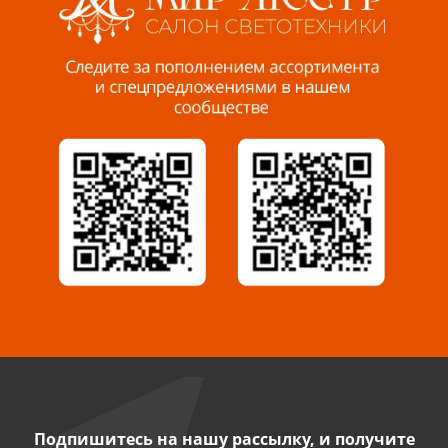
Пенза, ул. Пролетарская, 61 ТЦ "Стройбери"
8 927 288 99 58
Миасс, ул. Романенко, 95
8 922 500 30 39
Сызрань, ул. Декабристов, 1А
8 927 009 54 63
Саратов, ул. Танкистов, 37 (БЦ «Дикомп»)
8 927 135 05 64
Камышин, ул. Некрасова, 19 К
8 927 009 47 07
Подпишитесь на нашу рассылку, и получите