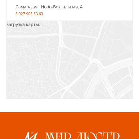
Самара, ул. Ново-Вокзальная, 4
8 927 903 63 63
загрузка карты...
Салават, ул.Уфимская, 30А, пом.2
8 922 010 77 64
Бугуруслан, 1 микрорайон, д. 5
8 927 072 72 30
Ижевск, ул. Молодёжная, 107 Б
СЦ «Азбука Ремонта», отд. 326 эт. 3
8 922 560 50 52
Волжский, ул. Мира 47 В
8 927 255 38 33