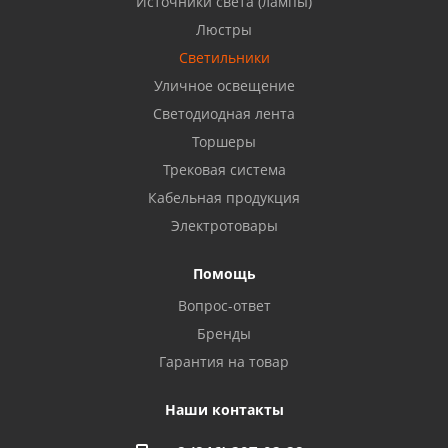
Источники света (лампы)
Бузулук, ул. Октябрьская, 24
Люстры
8 922 806 50 56
Светильники
Уличное освещение
Светодиодная лента
Балаково, ул. Комарова, 55
8 927 135 44 64
Торшеры
Трековая система
Кабельная продукция
Октябрьский, ул. Свердлова, 28
8 927 357 51 02
Электротовары
Помощь
Азнакаево, ул. Булгар, 2. ТЦ "Акчарлак"
Вопрос-ответ
8 927 455 71 16
Бренды
Гарантия на товар
Стерлитамак, ул. Вокзальная, 13
8 927 930 61 02
Наши контакты