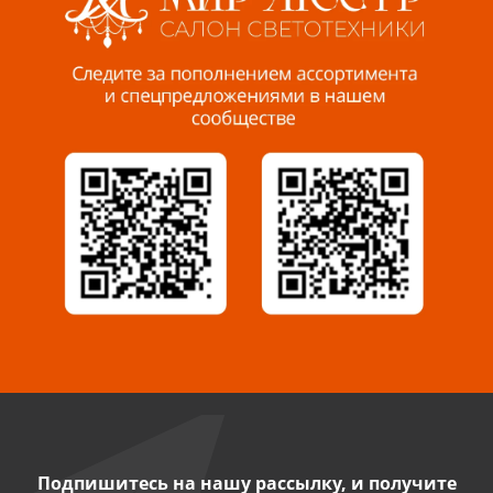
Пенза, ул. Пролетарская, 61 ТЦ "Стройбери"
8 927 288 99 58
Миасс, ул. Романенко, 95
8 922 500 30 39
Сызрань, ул. Декабристов, 1А
8 927 009 54 63
Саратов, ул. Танкистов, 37 (БЦ «Дикомп»)
8 927 135 05 64
Камышин, ул. Некрасова, 19 К
8 927 009 47 07
Подпишитесь на нашу рассылку, и получите