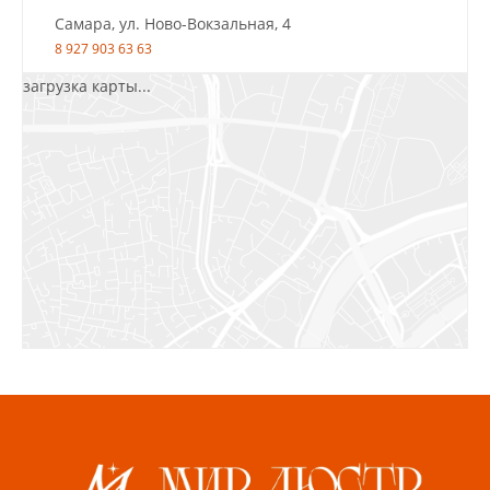
Самара, ул. Ново-Вокзальная, 4
8 927 903 63 63
загрузка карты...
Салават, ул.Уфимская, 30А, пом.2
8 922 010 77 64
Бугуруслан, 1 микрорайон, д. 5
8 927 072 72 30
Ижевск, ул. Молодёжная, 107 Б
СЦ «Азбука Ремонта», отд. 326 эт. 3
8 922 560 50 52
Волжский, ул. Мира 47 В
8 927 255 38 33