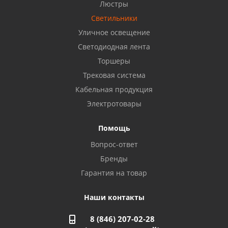
Бузулук, ул. Октябрьская, 24
Люстры
8 922 806 50 56
Светильники
Уличное освещение
Светодиодная лента
Балаково, ул. Комарова, 55
8 927 135 44 64
Торшеры
Трековая система
Кабельная продукция
Октябрьский, ул. Свердлова, 28
8 927 357 51 02
Электротовары
Помощь
Азнакаево, ул. Булгар, 2. ТЦ "Акчарлак"
Вопрос-ответ
8 927 455 71 16
Бренды
Гарантия на товар
Стерлитамак, ул. Вокзальная, 13
8 927 930 61 02
Наши контакты
8 (846) 207-02-28
Магнитогорск, ул. Труда, 14