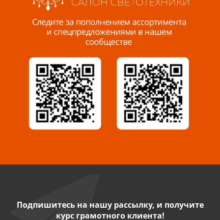
Пенза, ул. Пролетарская, 61 ТЦ "Стройбери"
8 927 288 99 58
Миасс, ул. Романенко, 95
8 922 500 30 39
Сызрань, ул. Декабристов, 1А
8 927 009 54 63
Саратов, ул. Танкистов, 37 (БЦ «Дикомп»)
8 927 135 05 64
Камышин, ул. Некрасова, 19 К
8 927 009 47 07
Подпишитесь на нашу рассылку, и получите
курс грамотного клиента!
Нефтекамск, ул. Ленина, 62