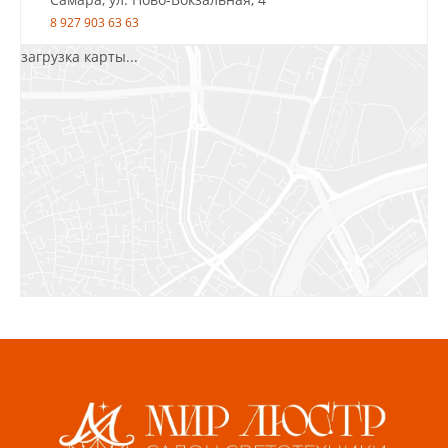
8 927 903 63 63
загрузка карты...
Салават, ул.Уфимская, 30А, пом.2
8 922 010 77 64
Бугуруслан, 1 микрорайон, д. 5
8 927 072 72 30
Ижевск, ул. Молодёжная, 107 Б
СЦ «Азбука Ремонта», отд. 326 эт. 3
8 922 560 50 52
Волжский, ул. Мира 47 В
8 927 255 38 33