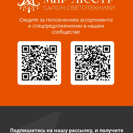
Пенза, ул. Пролетарская, 61 ТЦ "Стройбери"
8 927 288 99 58
Миасс, ул. Романенко, 95
8 922 500 30 39
Сызрань, ул. Декабристов, 1А
8 927 009 54 63
Саратов, ул. Танкистов, 37 (БЦ «Дикомп»)
8 927 135 05 64
Камышин, ул. Некрасова, 19 К
8 927 009 47 07
Подпишитесь на нашу рассылку, и получите