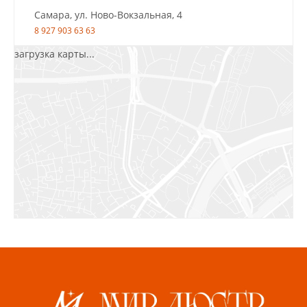
Самара, ул. Ново-Вокзальная, 4
8 927 903 63 63
загрузка карты...
Салават, ул.Уфимская, 30А, пом.2
8 922 010 77 64
Бугуруслан, 1 микрорайон, д. 5
8 927 072 72 30
Ижевск, ул. Молодёжная, 107 Б
СЦ «Азбука Ремонта», отд. 326 эт. 3
8 922 560 50 52
Волжский, ул. Мира 47 В
8 927 255 38 33