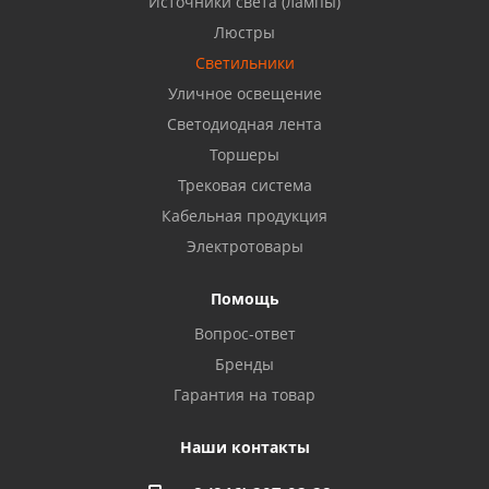
Источники света (лампы)
Бузулук, ул. Октябрьская, 24
Люстры
8 922 806 50 56
Светильники
Уличное освещение
Светодиодная лента
Балаково, ул. Комарова, 55
8 927 135 44 64
Торшеры
Трековая система
Кабельная продукция
Октябрьский, ул. Свердлова, 28
8 927 357 51 02
Электротовары
Помощь
Азнакаево, ул. Булгар, 2. ТЦ "Акчарлак"
Вопрос-ответ
8 927 455 71 16
Бренды
Гарантия на товар
Стерлитамак, ул. Вокзальная, 13
8 927 930 61 02
Наши контакты