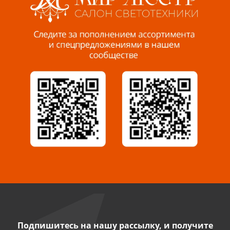
Пенза, ул. Пролетарская, 61 ТЦ "Стройбери"
8 927 288 99 58
Миасс, ул. Романенко, 95
8 922 500 30 39
Сызрань, ул. Декабристов, 1А
8 927 009 54 63
Саратов, ул. Танкистов, 37 (БЦ «Дикомп»)
8 927 135 05 64
Камышин, ул. Некрасова, 19 К
8 927 009 47 07
Подпишитесь на нашу рассылку, и получите