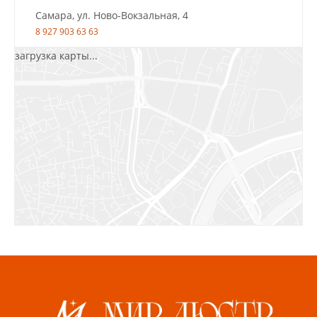
Самара, ул. Ново-Вокзальная, 4
8 927 903 63 63
загрузка карты...
Салават, ул.Уфимская, 30А, пом.2
8 922 010 77 64
Бугуруслан, 1 микрорайон, д. 5
8 927 072 72 30
Ижевск, ул. Молодёжная, 107 Б
СЦ «Азбука Ремонта», отд. 326 эт. 3
8 922 560 50 52
Волжский, ул. Мира 47 В
8 927 255 38 33