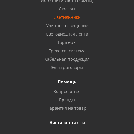
Источники света (лампы)
Бузулук, ул. Октябрьская, 24
Люстры
8 922 806 50 56
Светильники
Уличное освещение
Светодиодная лента
Балаково, ул. Комарова, 55
8 927 135 44 64
Торшеры
Трековая система
Кабельная продукция
Октябрьский, ул. Свердлова, 28
8 927 357 51 02
Электротовары
Помощь
Азнакаево, ул. Булгар, 2. ТЦ "Акчарлак"
Вопрос-ответ
8 927 455 71 16
Бренды
Гарантия на товар
Стерлитамак, ул. Вокзальная, 13
8 927 930 61 02
Наши контакты