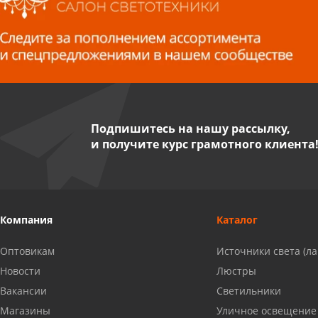
Волжский, ул. Мира 47 В
8 927 255 38 33
Пенза, ул. Пролетарская, 61 ТЦ
"Стройбери"
8 927 288 99 58
Подпишитесь на нашу рассылку,
и получите курс грамотного клиента
Миасс, ул. Романенко, 95
8 922 500 30 39
Сызрань, ул. Декабристов, 1А
Компания
Каталог
8 927 009 54 63
Оптовикам
Источники света (л
Саратов, ул. Танкистов, 37 (БЦ
Новости
Люстры
«Дикомп»)
Вакансии
Светильники
8 927 135 05 64
Магазины
Уличное освещение