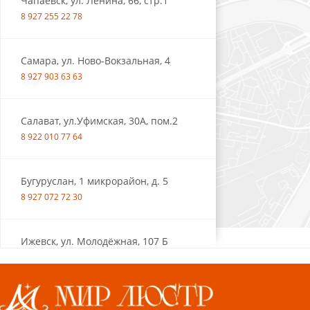
Чапаевск, ул. Ленина, 66, стр.1
8 927 255 22 78
Самара, ул. Ново-Вокзальная, 4
8 927 903 63 63
Салават, ул.Уфимская, 30А, пом.2
8 922 010 77 64
Бугуруслан, 1 микрорайон, д. 5
8 927 072 72 30
Ижевск, ул. Молодёжная, 107 Б
СЦ «Азбука Ремонта», отд. 326 эт. 3
8 922 560 50 52