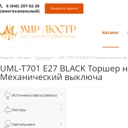
8 (846) 207-02-28
Заказать звонок
(многоканальный)
Каталог
Главная
-
Каталог
-
Торшеры
-
UML-T701 E27 BLACK Торшер напольный п
UML-T701 E27 BLACK Торшер н
Механический выключа
Источники света (лампы)
Люстры
Светильники