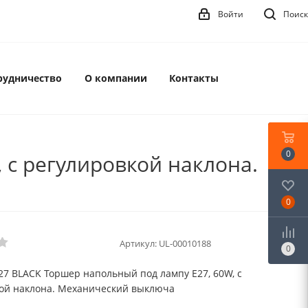
Войти
Поиск
рудничество
О компании
Контакты
0
 с регулировкой наклона.
0
Артикул:
UL-00010188
0
27 BLACK Торшер напольный под лампу Е27, 60W, с
ой наклона. Механический выключа