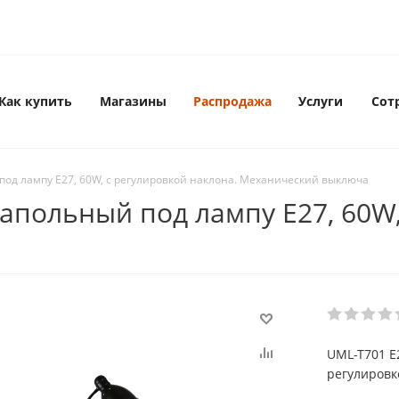
Как купить
Магазины
Распродажа
Услуги
Сот
од лампу Е27, 60W, с регулировкой наклона. Механический выключа
апольный под лампу Е27, 60W,
UML-T701 E
регулировк