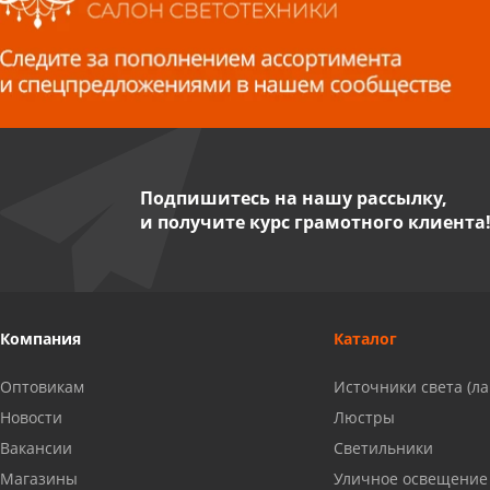
Волжский, ул. Мира 47 В
8 927 255 38 33
Пенза, ул. Пролетарская, 61 ТЦ
"Стройбери"
8 927 288 99 58
Подпишитесь на нашу рассылку,
и получите курс грамотного клиента
Миасс, ул. Романенко, 95
8 922 500 30 39
Сызрань, ул. Декабристов, 1А
Компания
Каталог
8 927 009 54 63
Оптовикам
Источники света (л
Саратов, ул. Танкистов, 37 (БЦ
Новости
Люстры
«Дикомп»)
Вакансии
Светильники
8 927 135 05 64
Магазины
Уличное освещение