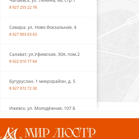
Чапаевск, ул. Ленина, 66, стр.1
8 927 255 22 78
Самара, ул. Ново-Вокзальная, 4
8 927 903 63 63
Салават, ул.Уфимская, 30А, пом.2
8 922 010 77 64
Бугуруслан, 1 микрорайон, д. 5
8 927 072 72 30
Ижевск, ул. Молодёжная, 107 Б
СЦ «Азбука Ремонта», отд. 326 эт. 3
8 922 560 50 52