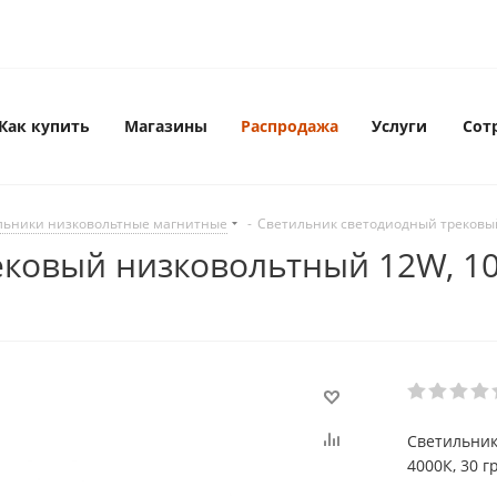
Как купить
Магазины
Распродажа
Услуги
Сот
льники низковольтные магнитные
-
Светильник светодиодный трековый
овый низковольтный 12W, 1080
Светильник
4000К, 30 