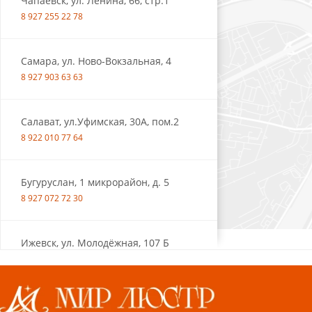
Чапаевск, ул. Ленина, 66, стр.1
8 927 255 22 78
Самара, ул. Ново-Вокзальная, 4
8 927 903 63 63
Салават, ул.Уфимская, 30А, пом.2
8 922 010 77 64
Бугуруслан, 1 микрорайон, д. 5
8 927 072 72 30
Ижевск, ул. Молодёжная, 107 Б
СЦ «Азбука Ремонта», отд. 326 эт. 3
8 922 560 50 52