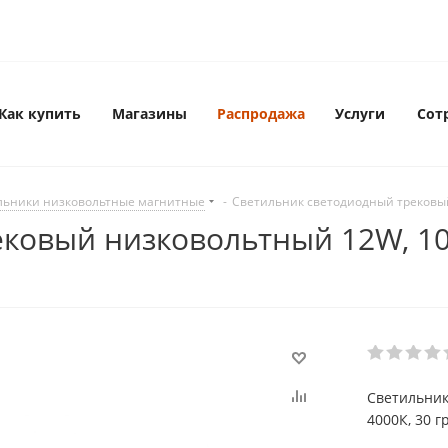
Как купить
Магазины
Распродажа
Услуги
Сот
льники низковольтные магнитные
-
Светильник светодиодный трековый
овый низковольтный 12W, 1080
Светильник
4000К, 30 