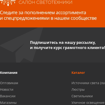
Волжский, ул. Мира 47 В
8 927 255 38 33
Пенза, ул. Пролетарская, 61 ТЦ
"Стройбери"
8 927 288 99 58
Подпишитесь на нашу рассылку,
и получите курс грамотного клиента
Миасс, ул. Романенко, 95
8 922 500 30 39
Сызрань, ул. Декабристов, 1А
Компания
Каталог
8 927 009 54 63
Оптовикам
Источники света (л
Саратов, ул. Танкистов, 37 (БЦ
Новости
Люстры
«Дикомп»)
Вакансии
Светильники
8 927 135 05 64
Магазины
Уличное освещение