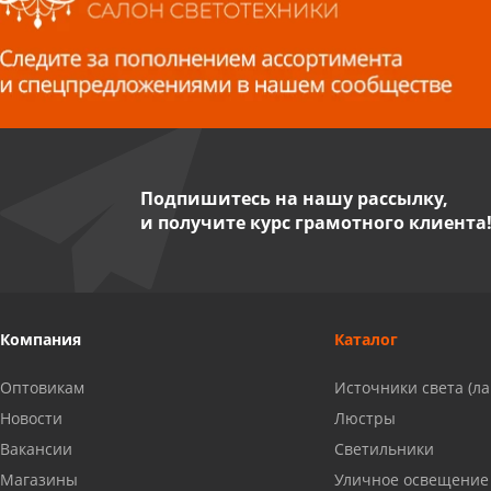
Волжский, ул. Мира 47 В
8 927 255 38 33
Пенза, ул. Пролетарская, 61 ТЦ
"Стройбери"
8 927 288 99 58
Подпишитесь на нашу рассылку,
и получите курс грамотного клиента
Миасс, ул. Романенко, 95
8 922 500 30 39
Сызрань, ул. Декабристов, 1А
Компания
Каталог
8 927 009 54 63
Оптовикам
Источники света (л
Саратов, ул. Танкистов, 37 (БЦ
Новости
Люстры
«Дикомп»)
Вакансии
Светильники
8 927 135 05 64
Магазины
Уличное освещение