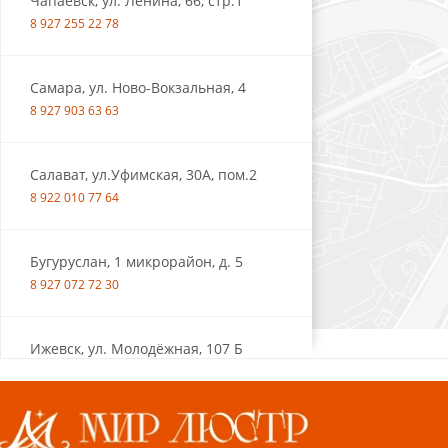
Чапаевск, ул. Ленина, 66, стр.1
8 927 255 22 78
Самара, ул. Ново-Вокзальная, 4
8 927 903 63 63
Салават, ул.Уфимская, 30А, пом.2
8 922 010 77 64
Бугуруслан, 1 микрорайон, д. 5
8 927 072 72 30
Ижевск, ул. Молодёжная, 107 Б
СЦ «Азбука Ремонта», отд. 326 эт. 3
8 922 560 50 52