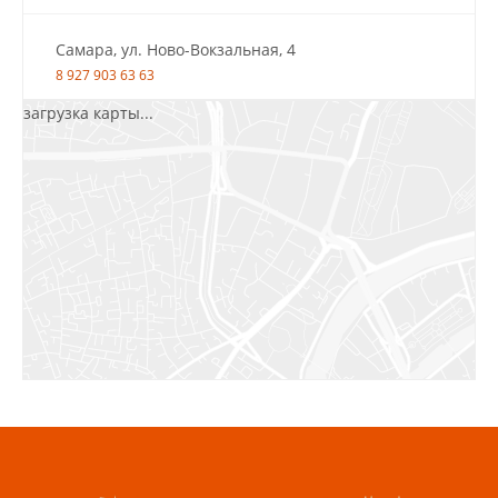
Самара, ул. Ново-Вокзальная, 4
8 927 903 63 63
загрузка карты...
Салават, ул.Уфимская, 30А, пом.2
8 922 010 77 64
Бугуруслан, 1 микрорайон, д. 5
8 927 072 72 30
Ижевск, ул. Молодёжная, 107 Б
СЦ «Азбука Ремонта», отд. 326 эт. 3
8 922 560 50 52
Волжский, ул. Мира 47 В
8 927 255 38 33