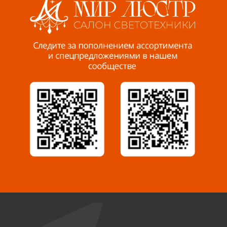
Пенза, ул. Пролетарская, 61 ТЦ "Стройбери"
8 927 288 99 58
Миасс, ул. Романенко, 95
8 922 500 30 39
Сызрань, ул. Декабристов, 1А
8 927 009 54 63
Саратов, ул. Танкистов, 37 (БЦ «Дикомп»)
8 927 135 05 64
Камышин, ул. Некрасова, 19 К
8 927 009 47 07