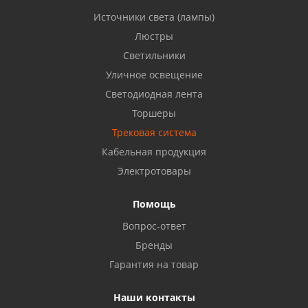
Источники света (лампы)
Бузулук, ул. Октябрьская, 24
Люстры
8 922 806 50 56
Светильники
Уличное освещение
Светодиодная лента
Балаково, ул. Комарова, 55
8 927 135 44 64
Торшеры
Трековая система
Кабельная продукция
Октябрьский, ул. Свердлова, 28
8 927 357 51 02
Электротовары
Помощь
Азнакаево, ул. Булгар, 2. ТЦ "Акчарлак"
Вопрос-ответ
8 927 455 71 16
Бренды
Гарантия на товар
Стерлитамак, ул. Вокзальная, 13
8 927 930 61 02
Наши контакты