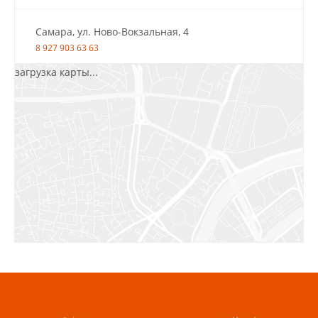
Самара, ул. Ново-Вокзальная, 4
8 927 903 63 63
загрузка карты...
Салават, ул.Уфимская, 30А, пом.2
8 922 010 77 64
Бугуруслан, 1 микрорайон, д. 5
8 927 072 72 30
Ижевск, ул. Молодёжная, 107 Б
СЦ «Азбука Ремонта», отд. 326 эт. 3
8 922 560 50 52
Волжский, ул. Мира 47 В
8 927 255 38 33