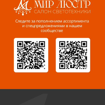
Пенза, ул. Пролетарская, 61 ТЦ "Стройбери"
8 927 288 99 58
Миасс, ул. Романенко, 95
8 922 500 30 39
Сызрань, ул. Декабристов, 1А
8 927 009 54 63
Саратов, ул. Танкистов, 37 (БЦ «Дикомп»)
8 927 135 05 64
Камышин, ул. Некрасова, 19 К
8 927 009 47 07