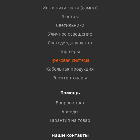
Источники света (лампы)
Бузулук, ул. Октябрьская, 24
Люстры
8 922 806 50 56
Светильники
Уличное освещение
Светодиодная лента
Балаково, ул. Комарова, 55
8 927 135 44 64
Торшеры
Трековая система
Кабельная продукция
Октябрьский, ул. Свердлова, 28
8 927 357 51 02
Электротовары
Помощь
Азнакаево, ул. Булгар, 2. ТЦ "Акчарлак"
Вопрос-ответ
8 927 455 71 16
Бренды
Гарантия на товар
Стерлитамак, ул. Вокзальная, 13
8 927 930 61 02
Наши контакты