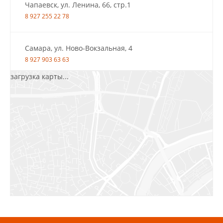
Чапаевск, ул. Ленина, 66, стр.1
8 927 255 22 78
Самара, ул. Ново-Вокзальная, 4
8 927 903 63 63
загрузка карты...
Салават, ул.Уфимская, 30А, пом.2
8 922 010 77 64
Бугуруслан, 1 микрорайон, д. 5
8 927 072 72 30
Ижевск, ул. Молодёжная, 107 Б
СЦ «Азбука Ремонта», отд. 326 эт. 3
8 922 560 50 52