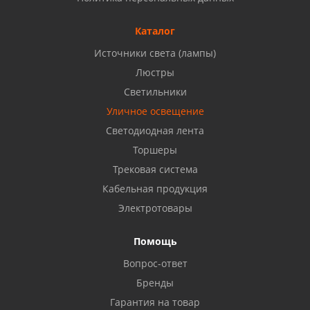
Б, ТЦ "Кама"
8 927 477 51 16
Каталог
Источники света (лампы)
Бузулук, ул. Октябрьская, 24
Люстры
8 922 806 50 56
Светильники
Уличное освещение
Светодиодная лента
Балаково, ул. Комарова, 55
8 927 135 44 64
Торшеры
Трековая система
Кабельная продукция
Октябрьский, ул. Свердлова, 28
8 927 357 51 02
Электротовары
Помощь
Азнакаево, ул. Булгар, 2. ТЦ "Акчарлак"
Вопрос-ответ
8 927 455 71 16
Бренды
Гарантия на товар