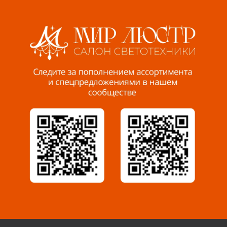
Волжский, ул. Мира 47 В
8 927 255 38 33
Пенза, ул. Пролетарская, 61 ТЦ "Стройбери"
8 927 288 99 58
Миасс, ул. Романенко, 95
8 922 500 30 39
Сызрань, ул. Декабристов, 1А
8 927 009 54 63
Саратов, ул. Танкистов, 37 (БЦ «Дикомп»)
8 927 135 05 64