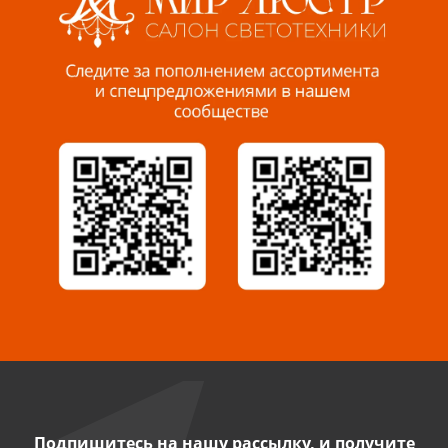
Пенза, ул. Пролетарская, 61 ТЦ "Стройбери"
8 927 288 99 58
Миасс, ул. Романенко, 95
8 922 500 30 39
Сызрань, ул. Декабристов, 1А
8 927 009 54 63
Саратов, ул. Танкистов, 37 (БЦ «Дикомп»)
8 927 135 05 64
Камышин, ул. Некрасова, 19 К
8 927 009 47 07
Подпишитесь на нашу рассылку, и получите