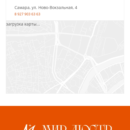
Самара, ул. Ново-Вокзальная, 4
8 927 903 63 63
загрузка карты...
Салават, ул.Уфимская, 30А, пом.2
8 922 010 77 64
Бугуруслан, 1 микрорайон, д. 5
8 927 072 72 30
Ижевск, ул. Молодёжная, 107 Б
СЦ «Азбука Ремонта», отд. 326 эт. 3
8 922 560 50 52
Волжский, ул. Мира 47 В
8 927 255 38 33