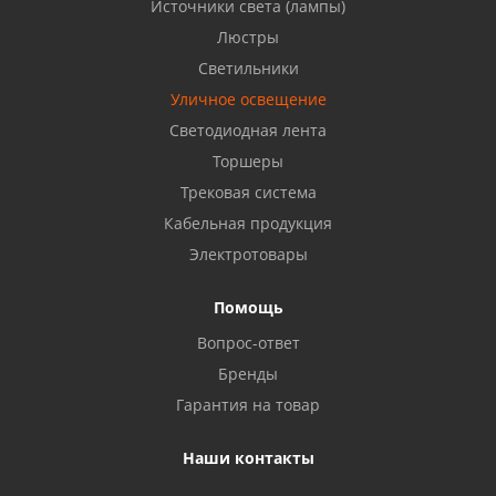
Источники света (лампы)
Бузулук, ул. Октябрьская, 24
Люстры
8 922 806 50 56
Светильники
Уличное освещение
Светодиодная лента
Балаково, ул. Комарова, 55
8 927 135 44 64
Торшеры
Трековая система
Кабельная продукция
Октябрьский, ул. Свердлова, 28
8 927 357 51 02
Электротовары
Помощь
Азнакаево, ул. Булгар, 2. ТЦ "Акчарлак"
Вопрос-ответ
8 927 455 71 16
Бренды
Гарантия на товар
Стерлитамак, ул. Вокзальная, 13
8 927 930 61 02
Наши контакты