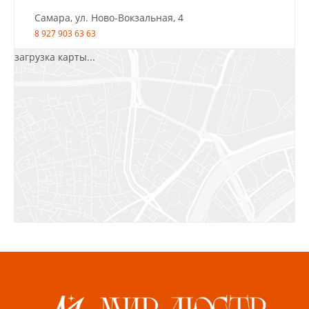
Самара, ул. Ново-Вокзальная, 4
8 927 903 63 63
загрузка карты...
Салават, ул.Уфимская, 30А, пом.2
8 922 010 77 64
Бугуруслан, 1 микрорайон, д. 5
8 927 072 72 30
Ижевск, ул. Молодёжная, 107 Б
СЦ «Азбука Ремонта», отд. 326 эт. 3
8 922 560 50 52
Волжский, ул. Мира 47 В
8 927 255 38 33