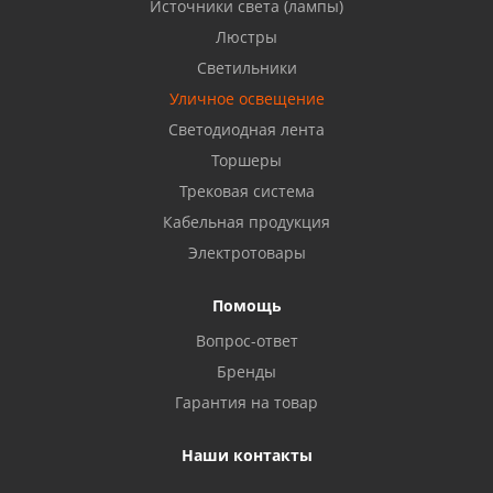
Источники света (лампы)
Бузулук, ул. Октябрьская, 24
Люстры
8 922 806 50 56
Светильники
Уличное освещение
Светодиодная лента
Балаково, ул. Комарова, 55
8 927 135 44 64
Торшеры
Трековая система
Кабельная продукция
Октябрьский, ул. Свердлова, 28
8 927 357 51 02
Электротовары
Помощь
Азнакаево, ул. Булгар, 2. ТЦ "Акчарлак"
Вопрос-ответ
8 927 455 71 16
Бренды
Гарантия на товар
Стерлитамак, ул. Вокзальная, 13
8 927 930 61 02
Наши контакты