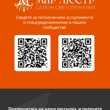
Пенза, ул. Пролетарская, 61 ТЦ "Стройбери"
8 927 288 99 58
Миасс, ул. Романенко, 95
8 922 500 30 39
Сызрань, ул. Декабристов, 1А
8 927 009 54 63
Саратов, ул. Танкистов, 37 (БЦ «Дикомп»)
8 927 135 05 64
Камышин, ул. Некрасова, 19 К
8 927 009 47 07
Подпишитесь на нашу рассылку, и получите