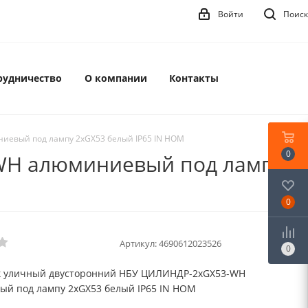
Войти
Поиск
рудничество
О компании
Контакты
евый под лампу 2хGX53 белый IP65 IN HOM
0
WH алюминиевый под лампу
0
Артикул:
4690612023526
0
к уличный двусторонний НБУ ЦИЛИНДР-2xGX53-WH
й под лампу 2хGX53 белый IP65 IN HOM