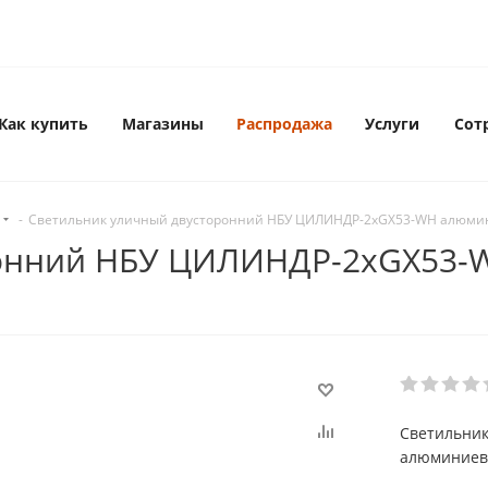
Как купить
Магазины
Распродажа
Услуги
Сот
-
Светильник уличный двусторонний НБУ ЦИЛИНДР-2xGX53-WH алюмини
ронний НБУ ЦИЛИНДР-2xGX53-
Светильни
алюминиевы