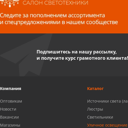
Волжский, ул. Мира 47 В
8 927 255 38 33
Пенза, ул. Пролетарская, 61 ТЦ
"Стройбери"
8 927 288 99 58
Подпишитесь на нашу рассылку,
и получите курс грамотного клиента
Миасс, ул. Романенко, 95
8 922 500 30 39
Сызрань, ул. Декабристов, 1А
Компания
Каталог
8 927 009 54 63
Оптовикам
Источники света (л
Саратов, ул. Танкистов, 37 (БЦ
Новости
Люстры
«Дикомп»)
Вакансии
Светильники
8 927 135 05 64
Магазины
Уличное освещение