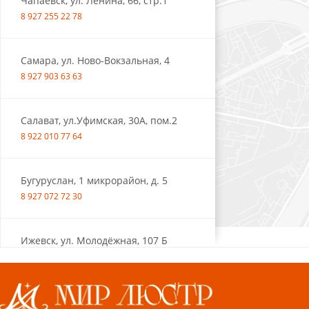
Чапаевск, ул. Ленина, 66, стр.1
8 927 255 22 78
Самара, ул. Ново-Вокзальная, 4
8 927 903 63 63
Салават, ул.Уфимская, 30А, пом.2
8 922 010 77 64
Бугуруслан, 1 микрорайон, д. 5
8 927 072 72 30
Ижевск, ул. Молодёжная, 107 Б
СЦ «Азбука Ремонта», отд. 326 эт. 3
8 922 560 50 52