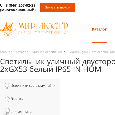
8 (846) 207-02-28
Заказать звонок
(многоканальный)
Каталог
Главная
-
Каталог
-
Уличное освещение
-
Фонари уличного освещения
Светильник уличный двусто
2хGX53 белый IP65 IN HOM
Источники света (лампы)
Люстры
Светильники