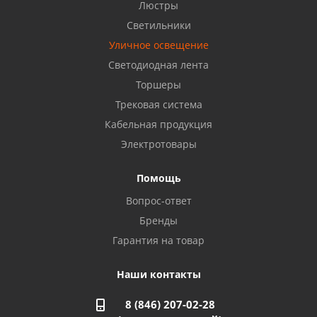
Бузулук, ул. Октябрьская, 24
Люстры
8 922 806 50 56
Светильники
Уличное освещение
Светодиодная лента
Балаково, ул. Комарова, 55
8 927 135 44 64
Торшеры
Трековая система
Кабельная продукция
Октябрьский, ул. Свердлова, 28
8 927 357 51 02
Электротовары
Помощь
Азнакаево, ул. Булгар, 2. ТЦ "Акчарлак"
Вопрос-ответ
8 927 455 71 16
Бренды
Гарантия на товар
Стерлитамак, ул. Вокзальная, 13
8 927 930 61 02
Наши контакты
8 (846) 207-02-28
Магнитогорск, ул. Труда, 14