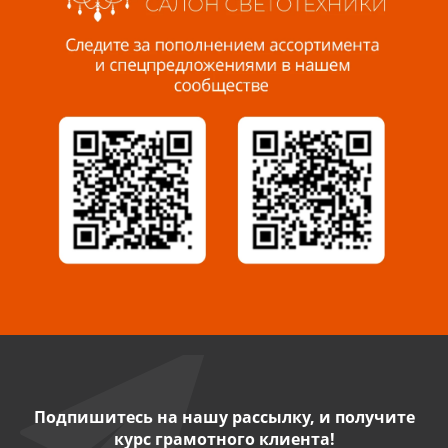
Пенза, ул. Пролетарская, 61 ТЦ "Стройбери"
8 927 288 99 58
Миасс, ул. Романенко, 95
8 922 500 30 39
Сызрань, ул. Декабристов, 1А
8 927 009 54 63
Саратов, ул. Танкистов, 37 (БЦ «Дикомп»)
8 927 135 05 64
Камышин, ул. Некрасова, 19 К
8 927 009 47 07
Подпишитесь на нашу рассылку, и получите
курс грамотного клиента!
Нефтекамск, ул. Ленина, 62