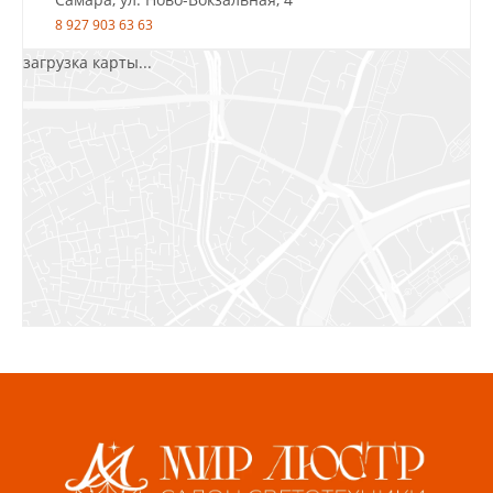
8 927 903 63 63
загрузка карты...
Салават, ул.Уфимская, 30А, пом.2
8 922 010 77 64
Бугуруслан, 1 микрорайон, д. 5
8 927 072 72 30
Ижевск, ул. Молодёжная, 107 Б
СЦ «Азбука Ремонта», отд. 326 эт. 3
8 922 560 50 52
Волжский, ул. Мира 47 В
8 927 255 38 33