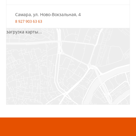
Самара, ул. Ново-Вокзальная, 4
8 927 903 63 63
загрузка карты...
Салават, ул.Уфимская, 30А, пом.2
8 922 010 77 64
Бугуруслан, 1 микрорайон, д. 5
8 927 072 72 30
Ижевск, ул. Молодёжная, 107 Б
СЦ «Азбука Ремонта», отд. 326 эт. 3
8 922 560 50 52
Волжский, ул. Мира 47 В
8 927 255 38 33