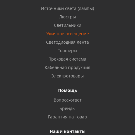
Источники света (лампы)
Бузулук, ул. Октябрьская, 24
Люстры
8 922 806 50 56
Светильники
Уличное освещение
Светодиодная лента
Балаково, ул. Комарова, 55
8 927 135 44 64
Торшеры
Трековая система
Кабельная продукция
Октябрьский, ул. Свердлова, 28
8 927 357 51 02
Электротовары
Помощь
Азнакаево, ул. Булгар, 2. ТЦ "Акчарлак"
Вопрос-ответ
8 927 455 71 16
Бренды
Гарантия на товар
Стерлитамак, ул. Вокзальная, 13
8 927 930 61 02
Наши контакты