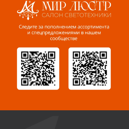
Пенза, ул. Пролетарская, 61 ТЦ "Стройбери"
8 927 288 99 58
Миасс, ул. Романенко, 95
8 922 500 30 39
Сызрань, ул. Декабристов, 1А
8 927 009 54 63
Саратов, ул. Танкистов, 37 (БЦ «Дикомп»)
8 927 135 05 64
Камышин, ул. Некрасова, 19 К
8 927 009 47 07