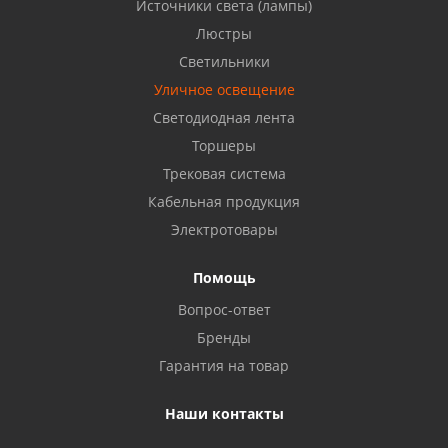
Источники света (лампы)
Бузулук, ул. Октябрьская, 24
Люстры
8 922 806 50 56
Светильники
Уличное освещение
Светодиодная лента
Балаково, ул. Комарова, 55
8 927 135 44 64
Торшеры
Трековая система
Кабельная продукция
Октябрьский, ул. Свердлова, 28
8 927 357 51 02
Электротовары
Помощь
Азнакаево, ул. Булгар, 2. ТЦ "Акчарлак"
Вопрос-ответ
8 927 455 71 16
Бренды
Гарантия на товар
Стерлитамак, ул. Вокзальная, 13
8 927 930 61 02
Наши контакты