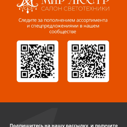
Пенза, ул. Пролетарская, 61 ТЦ "Стройбери"
8 927 288 99 58
Миасс, ул. Романенко, 95
8 922 500 30 39
Сызрань, ул. Декабристов, 1А
8 927 009 54 63
Саратов, ул. Танкистов, 37 (БЦ «Дикомп»)
8 927 135 05 64
Камышин, ул. Некрасова, 19 К
8 927 009 47 07
Подпишитесь на нашу рассылку, и получите