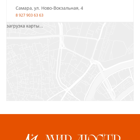
Самара, ул. Ново-Вокзальная, 4
8 927 903 63 63
загрузка карты...
Салават, ул.Уфимская, 30А, пом.2
8 922 010 77 64
Бугуруслан, 1 микрорайон, д. 5
8 927 072 72 30
Ижевск, ул. Молодёжная, 107 Б
СЦ «Азбука Ремонта», отд. 326 эт. 3
8 922 560 50 52
Волжский, ул. Мира 47 В
8 927 255 38 33