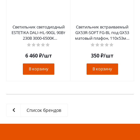
Светильник светодиодный
Светильник встраиваемый
ESTETIKA DALI-HL-90GL 90Вт
GX53R-SOFT FG-BL под GX53
230В 3000-6500K
матовый плафон, 110х53мм
500х500x120мм 1.2м трос
черный IN HOME
ДУ золото
6 460
₽
/шт
350
₽
/шт
В корзину
В корзину
Список брендов