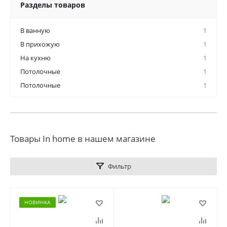
Разделы товаров
В ванную
1
В прихожую
1
На кухню
1
Потолочные
1
Потолочные
1
Товары In home в нашем магазине
Фильтр
НОВИНКА