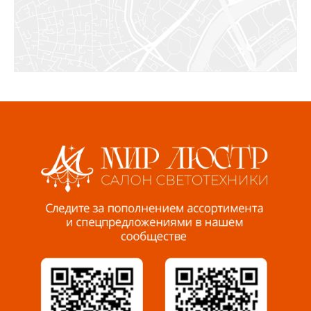
8 927 072 72 30
Ижевск, ул. Молодёжная, 107 Б
СЦ «Азбука Ремонта», отд. 326 эт. 3
8 922 560 50 52
Волжский, ул. Мира 47 В
8 927 255 38 33
Пенза, ул. Пролетарская, 61 ТЦ "Стройбери"
8 927 288 99 58
Миасс, ул. Романенко, 95
8 922 500 30 39
Сызрань, ул. Декабристов, 1А