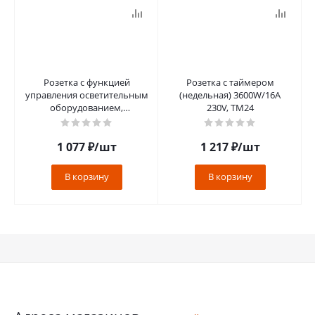
Розетка с функцией
Розетка с таймером
управления осветительным
(недельная) 3600W/16A
оборудованием,
230V, TM24
радиочастотная, TM500,
FERON
1 077
₽
/шт
1 217
₽
/шт
В корзину
В корзину