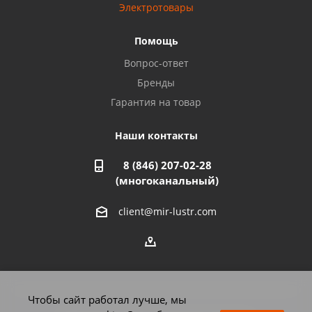
8 927 357 51 02
Электротовары
Помощь
Азнакаево, ул. Булгар, 2. ТЦ "Акчарлак"
Вопрос-ответ
8 927 455 71 16
Бренды
Гарантия на товар
Стерлитамак, ул. Вокзальная, 13
8 927 930 61 02
Наши контакты
8 (846) 207-02-28
Магнитогорск, ул. Труда, 14
(многоканальный)
8 922 011 07 73
client@mir-lustr.com
Оренбург, ул. Мира, д.3/1
8 922 806 10 56
Тольятти, ул. Дзержинского, 70
Чтобы сайт работал лучше, мы
8 927 009 59 63