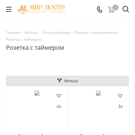
0
Главная
-
Каталог
-
Электротовары
-
Розетки и выключатели
-
Розетка с таймером
Розетка с таймером
Фильтр