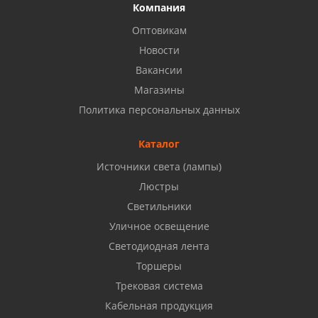
Компания
Оптовикам
Уфа, проспект Октября, д.158
Новости
8 927 937 50 02
Вакансии
Магазины
Набережные Челны, ул. Московский проспект 126
Политика персональных данных
Б, ТЦ "Кама"
8 927 477 51 16
Каталог
Источники света (лампы)
Бузулук, ул. Октябрьская, 24
Люстры
8 922 806 50 56
Светильники
Уличное освещение
Светодиодная лента
Балаково, ул. Комарова, 55
8 927 135 44 64
Торшеры
Трековая система
Кабельная продукция
Октябрьский, ул. Свердлова, 28