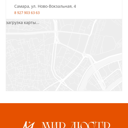
Самара, ул. Ново-Вокзальная, 4
8 927 903 63 63
загрузка карты...
Салават, ул.Уфимская, 30А, пом.2
8 922 010 77 64
Бугуруслан, 1 микрорайон, д. 5
8 927 072 72 30
Ижевск, ул. Молодёжная, 107 Б
СЦ «Азбука Ремонта», отд. 326 эт. 3
8 922 560 50 52
Волжский, ул. Мира 47 В
8 927 255 38 33