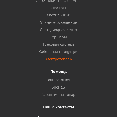
Источники света (лампы)
Бузулук, ул. Октябрьская, 24
Люстры
8 922 806 50 56
Светильники
Уличное освещение
Светодиодная лента
Балаково, ул. Комарова, 55
8 927 135 44 64
Торшеры
Трековая система
Кабельная продукция
Октябрьский, ул. Свердлова, 28
8 927 357 51 02
Электротовары
Помощь
Азнакаево, ул. Булгар, 2. ТЦ "Акчарлак"
Вопрос-ответ
8 927 455 71 16
Бренды
Гарантия на товар
Стерлитамак, ул. Вокзальная, 13
8 927 930 61 02
Наши контакты