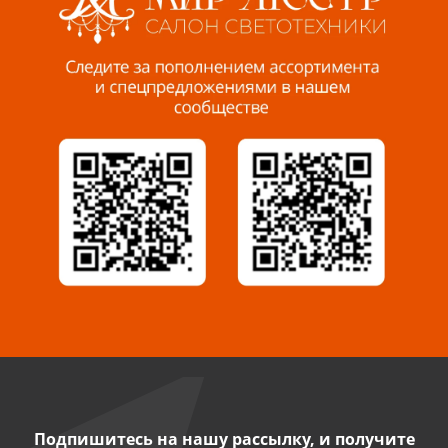
Пенза, ул. Пролетарская, 61 ТЦ "Стройбери"
8 927 288 99 58
Миасс, ул. Романенко, 95
8 922 500 30 39
Сызрань, ул. Декабристов, 1А
8 927 009 54 63
Саратов, ул. Танкистов, 37 (БЦ «Дикомп»)
8 927 135 05 64
Камышин, ул. Некрасова, 19 К
8 927 009 47 07
Подпишитесь на нашу рассылку, и получите