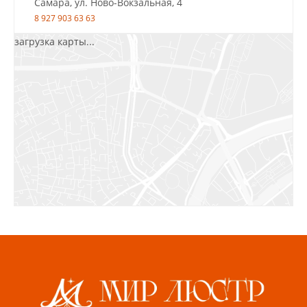
Самара, ул. Ново-Вокзальная, 4
8 927 903 63 63
загрузка карты...
Салават, ул.Уфимская, 30А, пом.2
8 922 010 77 64
Бугуруслан, 1 микрорайон, д. 5
8 927 072 72 30
Ижевск, ул. Молодёжная, 107 Б
СЦ «Азбука Ремонта», отд. 326 эт. 3
8 922 560 50 52
Волжский, ул. Мира 47 В
8 927 255 38 33