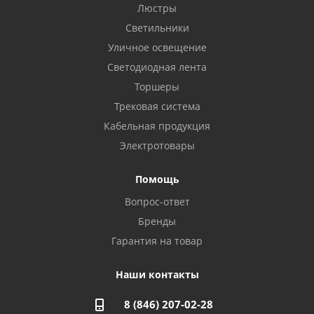
Бузулук, ул. Октябрьская, 24
Люстры
8 922 806 50 56
Светильники
Уличное освещение
Светодиодная лента
Балаково, ул. Комарова, 55
8 927 135 44 64
Торшеры
Трековая система
Кабельная продукция
Октябрьский, ул. Свердлова, 28
8 927 357 51 02
Электротовары
Помощь
Азнакаево, ул. Булгар, 2. ТЦ "Акчарлак"
Вопрос-ответ
8 927 455 71 16
Бренды
Гарантия на товар
Стерлитамак, ул. Вокзальная, 13
8 927 930 61 02
Наши контакты
8 (846) 207-02-28
Магнитогорск, ул. Труда, 14