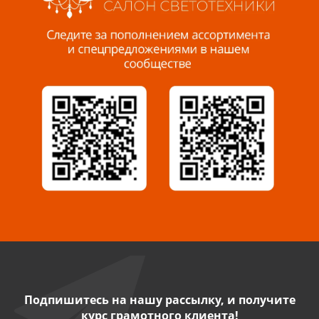
Пенза, ул. Пролетарская, 61 ТЦ "Стройбери"
8 927 288 99 58
Миасс, ул. Романенко, 95
8 922 500 30 39
Сызрань, ул. Декабристов, 1А
8 927 009 54 63
Саратов, ул. Танкистов, 37 (БЦ «Дикомп»)
8 927 135 05 64
Камышин, ул. Некрасова, 19 К
8 927 009 47 07
Подпишитесь на нашу рассылку, и получите
курс грамотного клиента!
Нефтекамск, ул. Ленина, 62