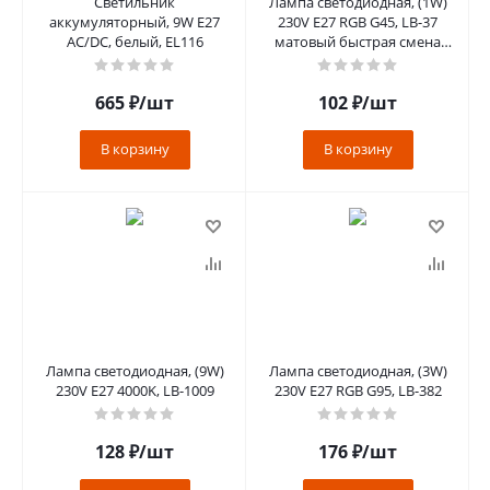
Светильник
Лампа светодиодная, (1W)
аккумуляторный, 9W Е27
230V E27 RGB G45, LB-37
AC/DC, белый, EL116
матовый быстрая смена
цвета
665
₽
/шт
102
₽
/шт
В корзину
В корзину
Лампа светодиодная, (9W)
Лампа светодиодная, (3W)
230V E27 4000K, LB-1009
230V E27 RGB G95, LB-382
128
₽
/шт
176
₽
/шт