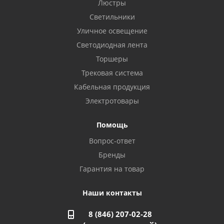
Бузулук, ул. Октябрьская, 24
Люстры
8 922 806 50 56
Светильники
Уличное освещение
Светодиодная лента
Балаково, ул. Комарова, 55
8 927 135 44 64
Торшеры
Трековая система
Кабельная продукция
Октябрьский, ул. Свердлова, 28
8 927 357 51 02
Электротовары
Помощь
Азнакаево, ул. Булгар, 2. ТЦ "Акчарлак"
Вопрос-ответ
8 927 455 71 16
Бренды
Гарантия на товар
Стерлитамак, ул. Вокзальная, 13
8 927 930 61 02
Наши контакты
8 (846) 207-02-28
Магнитогорск, ул. Труда, 14