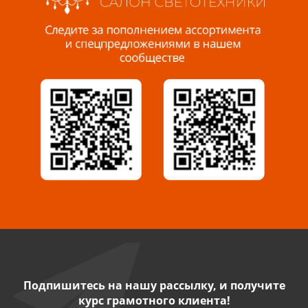
Пенза, ул. Пролетарская, 61 ТЦ "Стройбери"
8 927 288 99 58
Миасс, ул. Романенко, 95
8 922 500 30 39
Сызрань, ул. Декабристов, 1А
8 927 009 54 63
Саратов, ул. Танкистов, 37 (БЦ «Дикомп»)
8 927 135 05 64
Камышин, ул. Некрасова, 19 К
8 927 009 47 07
Подпишитесь на нашу рассылку, и получите
курс грамотного клиента!
Нефтекамск, ул. Ленина, 62