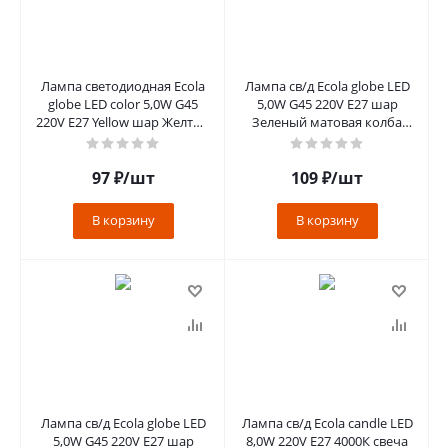
Лампа светодиодная Ecola
Лампа св/д Ecola globe LED
globe LED color 5,0W G45
5,0W G45 220V Е27 шар
220V E27 Yellow шар Желтый
Зеленый матовая колба
матовая колба 77x45
77х45 K7CG50ELB
97
₽
/шт
109
₽
/шт
В корзину
В корзину
Лампа св/д Ecola globe LED
Лампа св/д Ecola candle LED
5,0W G45 220V Е27 шар
8,0W 220V Е27 4000К свеча