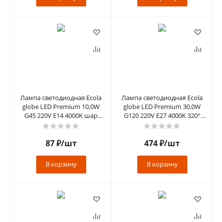
Лампа светодиодная Ecola
Лампа светодиодная Ecola
globe LED Premium 10,0W
globe LED Premium 30,0W
G45 220V E14 4000K шар
G120 220V E27 4000K 320°
(композит) 82x45 [K4QV10
шар (композит) 170x120
87
₽
/шт
474
₽
/шт
В корзину
В корзину