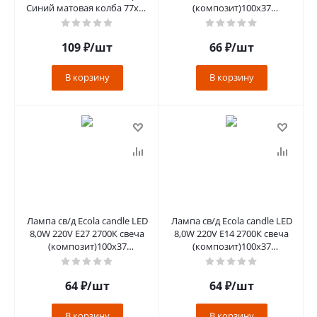
Синий матовая колба 77х45
(композит)100x37
K7CB50ELB
C7LV80ELC
109
₽
/шт
66
₽
/шт
В корзину
В корзину
Лампа св/д Ecola candle LED
Лампа св/д Ecola candle LED
8,0W 220V Е27 2700К свеча
8,0W 220V Е14 2700К свеча
(композит)100x37
(композит)100x37
C7LW80ELC
C4LW80ELC
64
₽
/шт
64
₽
/шт
В корзину
В корзину