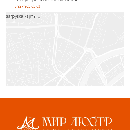
8 927 903 63 63
загрузка карты...
Салават, ул.Уфимская, 30А, пом.2
8 922 010 77 64
Бугуруслан, 1 микрорайон, д. 5
8 927 072 72 30
Ижевск, ул. Молодёжная, 107 Б
СЦ «Азбука Ремонта», отд. 326 эт. 3
8 922 560 50 52
Волжский, ул. Мира 47 В
8 927 255 38 33