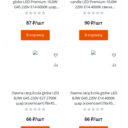
globe LED Premium 10,0W
candle LED Premium 10,0W
G45 220V E14 6000K шар
220V E14 4000K свеча
(композит) 82x45 [K4QD10
(композит) 100x37
[C4MV10E
87
₽
/шт
90
₽
/шт
В корзину
В корзину
Лампа св/д Ecola globe LED
Лампа св/д Ecola globe LED
8,0W G45 220V Е27 2700К
8,0W G45 220V Е14 4000К
шар (композит)78х45
шар (композит)78х45
K7GW80ELC
K4GV80ELC
66
₽
/шт
66
₽
/шт