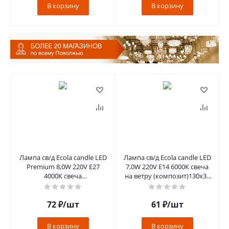
В корзину
В корзину
Лампа св/д Ecola candle LED
Лампа св/д Ecola candle LED
Premium 8,0W 220V Е27
7,0W 220V Е14 6000К свеча
4000К свеча
на ветру (композит)130x37
(композит)100x37
C4YD70ELC
C7MV80ELC
72
₽
/шт
61
₽
/шт
В корзину
В корзину