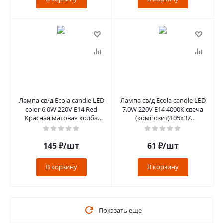
Лампа св/д Ecola candle LED
Лампа св/д Ecola candle LED
color 6,0W 220V E14 Red
7,0W 220V Е14 4000К свеча
Красная матовая колба
(композит)105x37
103х37 C4TR60ELY
C4LV70ELC
145
₽
/шт
61
₽
/шт
В корзину
В корзину
Показать еще