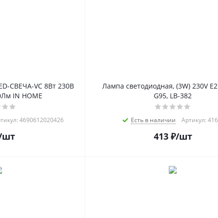
ED-СВЕЧА-VC 8Вт 230В
Лампа светодиодная, (3W) 230V E2
0Лм IN HOME
G95, LB-382
тикул: 4690612020426
Есть в наличии
Артикул: 41
/шт
413
₽
/шт