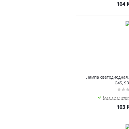
164
Лампа светодиодная,
G45, S
Есть в наличи
103