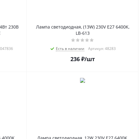
4Вт 230В
Лампа светодиодная, (13W) 230V E27 6400K,
E
LB-613
2047836
Есть в наличии
Артикул: 48283
236
₽
/шт
 4000K,
Лампа светодиодная, 12W 230V E27 6400K,