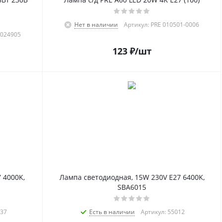
Нет в наличии
Артикул: PRE 010501-0006
2024905
123
₽
/шт
 4000K,
Лампа светодиодная, 15W 230V E27 6400K,
SBA6015
037
Есть в наличии
Артикул: 55012