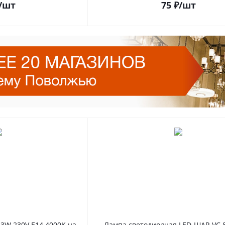
/шт
75
₽
/шт
3W 230V E14 4000K на
Лампа светодиодная LED-ШАР-VC 