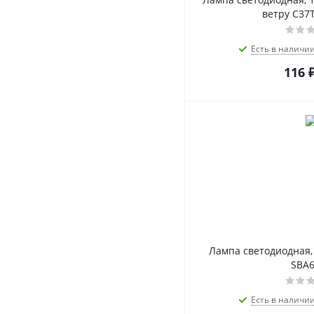
ветру C37T
Есть в наличи
116
Лампа светодиодная, 
SBA
Есть в наличи