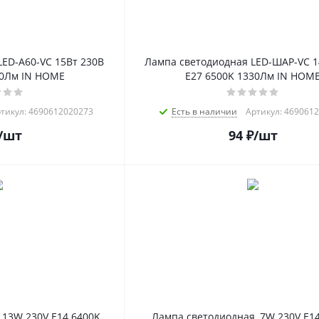
ED-A60-VC 15Вт 230В
Лампа светодиодная LED-ШАР-VC 1
30Лм IN HOME
E27 6500K 1330Лм IN HOM
тикул: 4690612020273
Есть в наличии
Артикул: 469061
/шт
94
₽
/шт
 13W 230V E14 6400K
Лампа светодиодная, 7W 230V E14