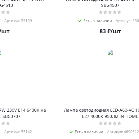
BG4513
SBG4507
и
Артикул: 55159
Есть в наличии
Артикул: 55
/шт
83
₽
/шт
7W 230V E14 6400K на
Лампа светодиодная LED-A60-VC 1
, SBC3707
Е27 4000К 950Лм IN HOME
и
Артикул: 55142
Есть в наличии
Артикул: 469061