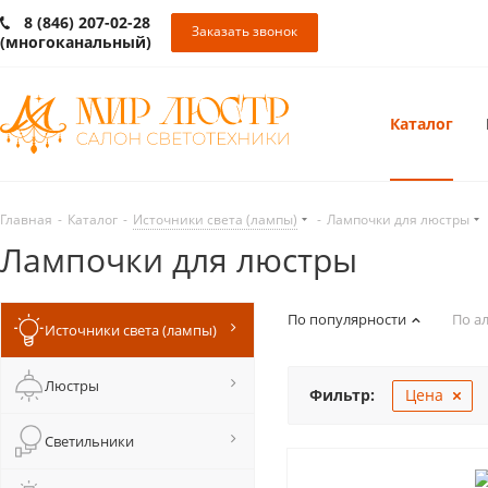
8 (846) 207-02-28
Заказать звонок
(многоканальный)
Каталог
Главная
-
Каталог
-
Источники света (лампы)
-
Лампочки для люстры
Лампочки для люстры
По популярности
По а
Источники света (лампы)
Люстры
Фильтр:
Цена
Светильники