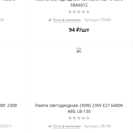
SBA6012
035
Есть в наличии
Артикул: 55009
94
₽
/шт
0Вт 230В
Лампа светодиодная, (30W) 230V E27 6400K
A80, LB-130
2020211
Есть в наличии
Артикул: 38196