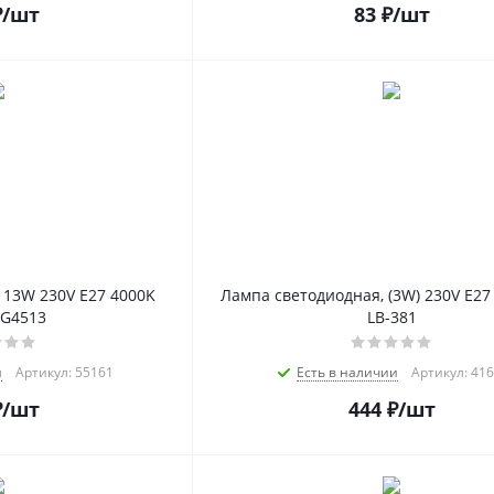
₽
/шт
83
₽
/шт
 13W 230V E27 4000K
Лампа светодиодная, (3W) 230V E27
BG4513
LB-381
и
Артикул: 55161
Есть в наличии
Артикул: 41
₽
/шт
444
₽
/шт