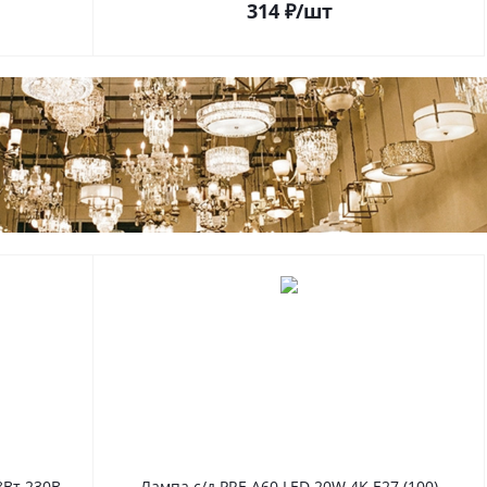
314
₽
/шт
8Вт 230В
Лампа с/д PRE A60 LED 20W 4K E27 (100)