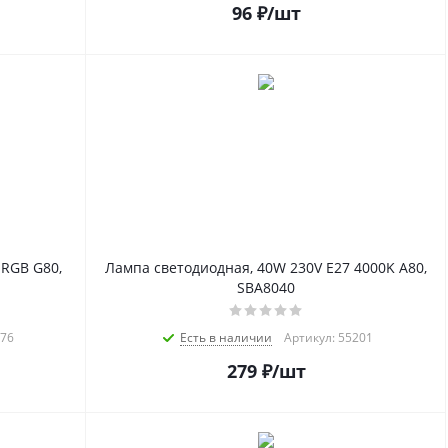
96
₽
/шт
 RGB G80,
Лампа светодиодная, 40W 230V E27 4000K A80,
SBA8040
676
Есть в наличии
Артикул: 55201
279
₽
/шт