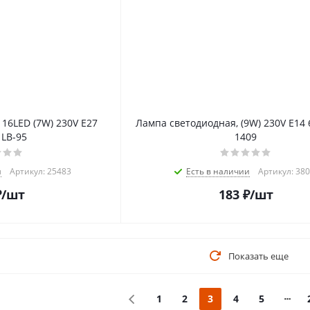
16LED (7W) 230V E27
Лампа светодиодная, (9W) 230V E14 
 LB-95
1409
и
Артикул: 25483
Есть в наличии
Артикул: 38
₽
/шт
183
₽
/шт
Показать еще
1
2
3
4
5