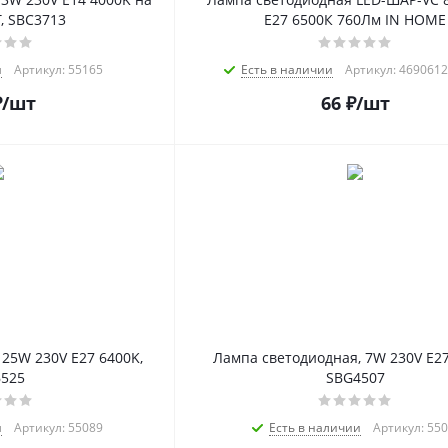
, SBC3713
Е27 6500К 760Лм IN HOME
и
Артикул: 55165
Есть в наличии
Артикул: 469061
₽
/шт
66
₽
/шт
25W 230V E27 6400K,
Лампа светодиодная, 7W 230V E27
6525
SBG4507
и
Артикул: 55089
Есть в наличии
Артикул: 55