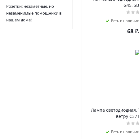
G45, S
Розетки: незаметные, но
незаменимые помощники в
нашем доме!
Есть в наличи
68
₽
Лампа светодиодная, 
ветру C37T
Есть в наличи