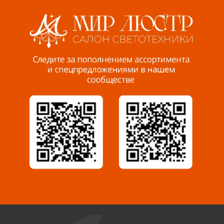
8 927 255 38 33
Пенза, ул. Пролетарская, 61 ТЦ "Стройбери"
8 927 288 99 58
Миасс, ул. Романенко, 95
8 922 500 30 39
Сызрань, ул. Декабристов, 1А
8 927 009 54 63
Саратов, ул. Танкистов, 37 (БЦ «Дикомп»)
8 927 135 05 64
Камышин, ул. Некрасова, 19 К