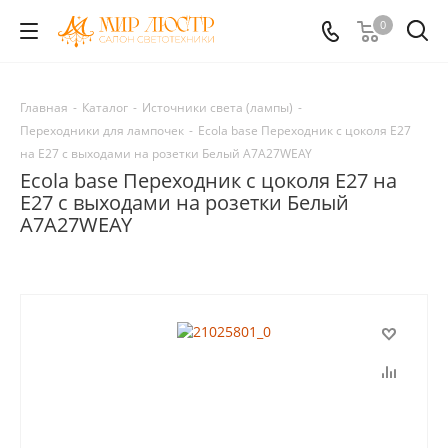
0
Главная
-
Каталог
-
Источники света (лампы)
-
Переходники для лампочек
-
Ecola base Переходник с цоколя E27
на Е27 c выходами на розетки Белый A7A27WEAY
Ecola base Переходник с цоколя E27 на
Е27 c выходами на розетки Белый
A7A27WEAY