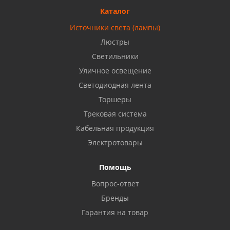
8 927 477 51 16
Каталог
Источники света (лампы)
Бузулук, ул. Октябрьская, 24
Люстры
8 922 806 50 56
Светильники
Уличное освещение
Светодиодная лента
Балаково, ул. Комарова, 55
8 927 135 44 64
Торшеры
Трековая система
Кабельная продукция
Октябрьский, ул. Свердлова, 28
8 927 357 51 02
Электротовары
Помощь
Азнакаево, ул. Булгар, 2. ТЦ "Акчарлак"
Вопрос-ответ
8 927 455 71 16
Бренды
Гарантия на товар
Стерлитамак, ул. Вокзальная, 13