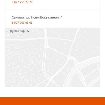
8 927 255 22 78
Самара, ул. Ново-Вокзальная, 4
8 927 903 63 63
загрузка карты...
Салават, ул.Уфимская, 30А, пом.2
8 922 010 77 64
Бугуруслан, 1 микрорайон, д. 5
8 927 072 72 30
Ижевск, ул. Молодёжная, 107 Б
СЦ «Азбука Ремонта», отд. 326 эт. 3
8 922 560 50 52
Волжский, ул. Мира 47 В