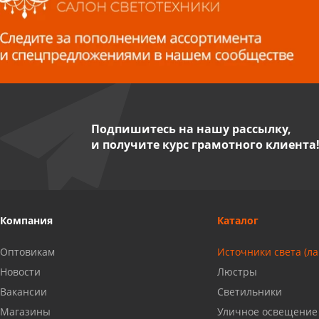
Волжский, ул. Мира 47 В
8 927 255 38 33
Пенза, ул. Пролетарская, 61 ТЦ
"Стройбери"
8 927 288 99 58
Подпишитесь на нашу рассылку,
и получите курс грамотного клиента
Миасс, ул. Романенко, 95
8 922 500 30 39
Сызрань, ул. Декабристов, 1А
Компания
Каталог
8 927 009 54 63
Оптовикам
Источники света (л
Саратов, ул. Танкистов, 37 (БЦ
Новости
Люстры
«Дикомп»)
Вакансии
Светильники
8 927 135 05 64
Магазины
Уличное освещение