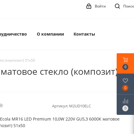
Войти
Поиск
рудничество
О компании
Контакты
ло (композит) 51х50
0
 матовое стекло (композит)
0
Артикул:
M2UD10ELC
0
 Ecola MR16 LED Premium 10,0W 220V GU5,3 6000К матовое
позит) 51х50