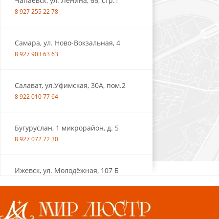
Чапаевск, ул. Ленина, 66, стр.1
8 927 255 22 78
Самара, ул. Ново-Вокзальная, 4
8 927 903 63 63
Салават, ул.Уфимская, 30А, пом.2
8 922 010 77 64
Бугуруслан, 1 микрорайон, д. 5
8 927 072 72 30
Ижевск, ул. Молодёжная, 107 Б
СЦ «Азбука Ремонта», отд. 326 эт. 3
8 922 560 50 52