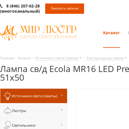
8 (846) 207-02-28
Заказать звонок
(многоканальный)
Каталог
Главная
-
Каталог
-
Источники света (лампы)
-
Светодиодные лампы
Лампа св/д Ecola MR16 LED Pr
51х50
Источники света (лампы)
Люстры
Светильники