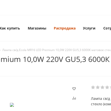
Как купить
Магазины
Распродажа
Услуги
Сот
-
Лампа св/д Ecola MR16 LED Premium 10,0W 220V GU5,3 6000К матовое стек
emium 10,0W 220V GU5,3 6000К
Лампа св/д
стекло (ком