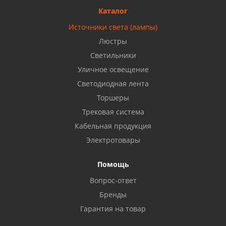
8 927 477 51 16
Каталог
Источники света (лампы)
Бузулук, ул. Октябрьская, 24
Люстры
8 922 806 50 56
Светильники
Уличное освещение
Светодиодная лента
Балаково, ул. Комарова, 55
8 927 135 44 64
Торшеры
Трековая система
Кабельная продукция
Октябрьский, ул. Свердлова, 28
8 927 357 51 02
Электротовары
Помощь
Азнакаево, ул. Булгар, 2. ТЦ "Акчарлак"
Вопрос-ответ
8 927 455 71 16
Бренды
Гарантия на товар
Стерлитамак, ул. Вокзальная, 13