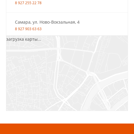
8 927 255 22 78
Самара, ул. Ново-Вокзальная, 4
8 927 903 63 63
загрузка карты...
Салават, ул.Уфимская, 30А, пом.2
8 922 010 77 64
Бугуруслан, 1 микрорайон, д. 5
8 927 072 72 30
Ижевск, ул. Молодёжная, 107 Б
СЦ «Азбука Ремонта», отд. 326 эт. 3
8 922 560 50 52
Волжский, ул. Мира 47 В