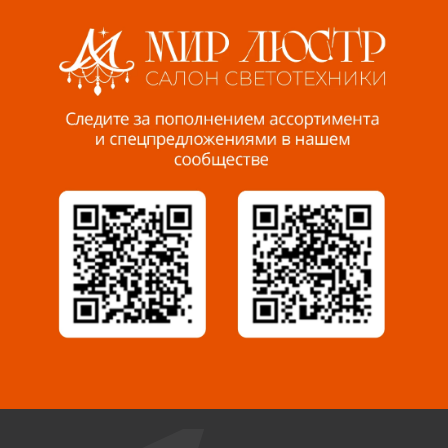
8 927 255 38 33
Пенза, ул. Пролетарская, 61 ТЦ "Стройбери"
8 927 288 99 58
Миасс, ул. Романенко, 95
8 922 500 30 39
Сызрань, ул. Декабристов, 1А
8 927 009 54 63
Саратов, ул. Танкистов, 37 (БЦ «Дикомп»)
8 927 135 05 64
Камышин, ул. Некрасова, 19 К