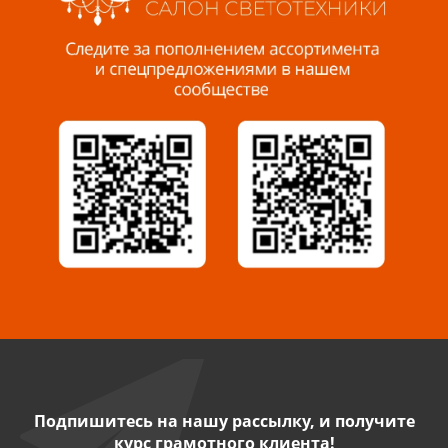
Пенза, ул. Пролетарская, 61 ТЦ "Стройбери"
8 927 288 99 58
Миасс, ул. Романенко, 95
8 922 500 30 39
Сызрань, ул. Декабристов, 1А
8 927 009 54 63
Саратов, ул. Танкистов, 37 (БЦ «Дикомп»)
8 927 135 05 64
Камышин, ул. Некрасова, 19 К
8 927 009 47 07
Подпишитесь на нашу рассылку, и получите
курс грамотного клиента!
Нефтекамск, ул. Ленина, 62