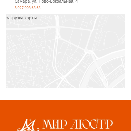
Самара, ул. Ново-Вокзальная, 4
8 927 903 63 63
загрузка карты...
Салават, ул.Уфимская, 30А, пом.2
8 922 010 77 64
Бугуруслан, 1 микрорайон, д. 5
8 927 072 72 30
Ижевск, ул. Молодёжная, 107 Б
СЦ «Азбука Ремонта», отд. 326 эт. 3
8 922 560 50 52
Волжский, ул. Мира 47 В
8 927 255 38 33