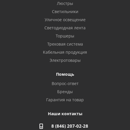
Бузулук, ул. Октябрьская, 24
Люстры
8 922 806 50 56
Светильники
Уличное освещение
Светодиодная лента
Балаково, ул. Комарова, 55
8 927 135 44 64
Торшеры
Трековая система
Кабельная продукция
Октябрьский, ул. Свердлова, 28
8 927 357 51 02
Электротовары
Помощь
Азнакаево, ул. Булгар, 2. ТЦ "Акчарлак"
Вопрос-ответ
8 927 455 71 16
Бренды
Гарантия на товар
Стерлитамак, ул. Вокзальная, 13
8 927 930 61 02
Наши контакты
8 (846) 207-02-28
Магнитогорск, ул. Труда, 14