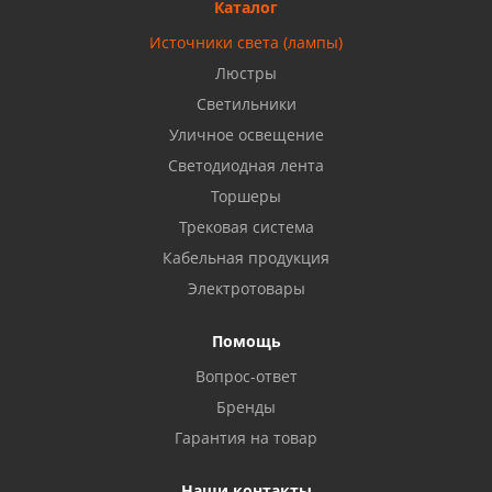
Каталог
Источники света (лампы)
Бузулук, ул. Октябрьская, 24
Люстры
8 922 806 50 56
Светильники
Уличное освещение
Светодиодная лента
Балаково, ул. Комарова, 55
8 927 135 44 64
Торшеры
Трековая система
Кабельная продукция
Октябрьский, ул. Свердлова, 28
8 927 357 51 02
Электротовары
Помощь
Азнакаево, ул. Булгар, 2. ТЦ "Акчарлак"
Вопрос-ответ
8 927 455 71 16
Бренды
Гарантия на товар
Стерлитамак, ул. Вокзальная, 13
8 927 930 61 02
Наши контакты