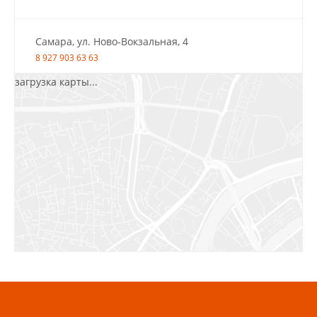
Самара, ул. Ново-Вокзальная, 4
8 927 903 63 63
загрузка карты...
Салават, ул.Уфимская, 30А, пом.2
8 922 010 77 64
Бугуруслан, 1 микрорайон, д. 5
8 927 072 72 30
Ижевск, ул. Молодёжная, 107 Б
СЦ «Азбука Ремонта», отд. 326 эт. 3
8 922 560 50 52
Волжский, ул. Мира 47 В