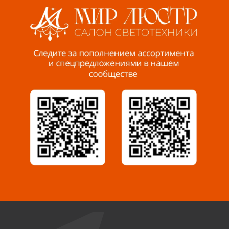
8 927 255 38 33
Пенза, ул. Пролетарская, 61 ТЦ "Стройбери"
8 927 288 99 58
Миасс, ул. Романенко, 95
8 922 500 30 39
Сызрань, ул. Декабристов, 1А
8 927 009 54 63
Саратов, ул. Танкистов, 37 (БЦ «Дикомп»)
8 927 135 05 64
Камышин, ул. Некрасова, 19 К
8 927 009 47 07