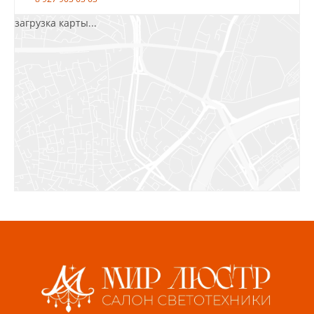
загрузка карты...
Салават, ул.Уфимская, 30А, пом.2
8 922 010 77 64
Бугуруслан, 1 микрорайон, д. 5
8 927 072 72 30
Ижевск, ул. Молодёжная, 107 Б
СЦ «Азбука Ремонта», отд. 326 эт. 3
8 922 560 50 52
Волжский, ул. Мира 47 В
8 927 255 38 33
Пенза, ул. Пролетарская, 61 ТЦ "Стройбери"