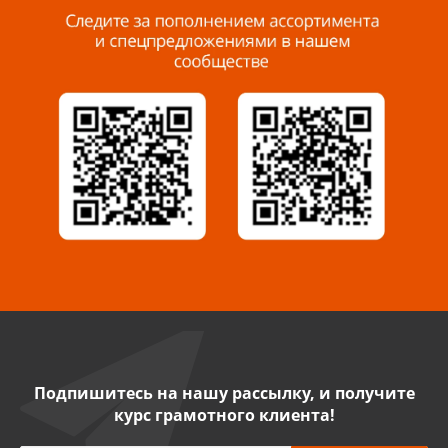
8 927 288 99 58
Миасс, ул. Романенко, 95
8 922 500 30 39
Сызрань, ул. Декабристов, 1А
8 927 009 54 63
Саратов, ул. Танкистов, 37 (БЦ «Дикомп»)
8 927 135 05 64
Камышин, ул. Некрасова, 19 К
8 927 009 47 07
Подпишитесь на нашу рассылку, и получите
курс грамотного клиента!
Нефтекамск, ул. Ленина, 62
8 927 960 61 02