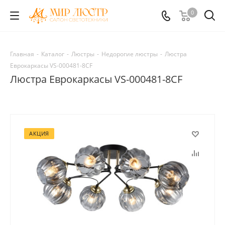
0
Главная
-
Каталог
-
Люстры
-
Недорогие люстры
-
Люстра
Еврокаркасы VS-000481-8CF
Люстра Еврокаркасы VS-000481-8CF
АКЦИЯ