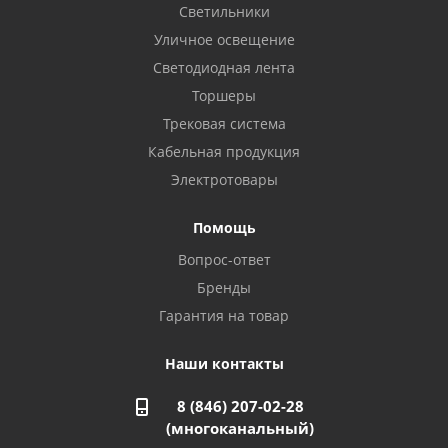
8 922 806 50 56
Светильники
Уличное освещение
Светодиодная лента
Балаково, ул. Комарова, 55
8 927 135 44 64
Торшеры
Трековая система
Кабельная продукция
Октябрьский, ул. Свердлова, 28
8 927 357 51 02
Электротовары
Помощь
Азнакаево, ул. Булгар, 2. ТЦ "Акчарлак"
Вопрос-ответ
8 927 455 71 16
Бренды
Гарантия на товар
Стерлитамак, ул. Вокзальная, 13
8 927 930 61 02
Наши контакты
8 (846) 207-02-28
Магнитогорск, ул. Труда, 14
(многоканальный)
8 922 011 07 73