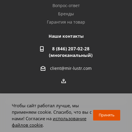
Азнакаево, ул. Булгар, 2. ТЦ "Акчарлак"
Вопрос-ответ
8 927 455 71 16
Бренды
Гарантия на товар
Стерлитамак, ул. Вокзальная, 13
8 927 930 61 02
Наши контакты
8 (846) 207-02-28
Магнитогорск, ул. Труда, 14
(многоканальный)
8 922 011 07 73
client@mir-lustr.com
Оренбург, ул. Мира, д.3/1
8 922 806 10 56
Тольятти, ул. Дзержинского, 70
Чтобы сайт работал лучше, мы
8 927 009 59 63
применяем cookie. Спасибо, что вы с
2026 © Мир люстр - интернет-магазин
Принять
нами! Согласие на
использование
файлов cookie
.
Челябинск, Комсомольский проспект, 33