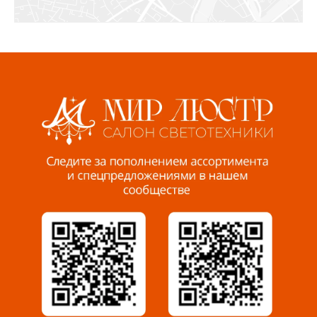
СЦ «Азбука Ремонта», отд. 326 эт. 3
8 922 560 50 52
Волжский, ул. Мира 47 В
8 927 255 38 33
Пенза, ул. Пролетарская, 61 ТЦ "Стройбери"
8 927 288 99 58
Миасс, ул. Романенко, 95
8 922 500 30 39
Сызрань, ул. Декабристов, 1А
8 927 009 54 63