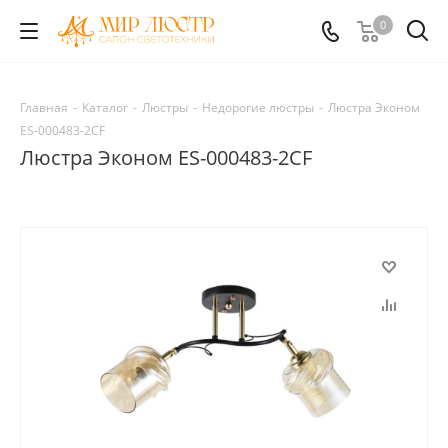
0
Главная
-
Каталог
-
Люстры
-
Недорогие люстры
-
Люстра Эконом
ES-000483-2CF
Люстра Эконом ES-000483-2CF