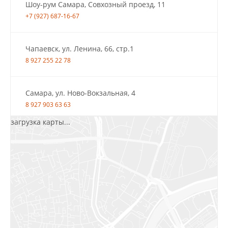
Шоу-рум Самара, Совхозный проезд, 11
+7 (927) 687-16-67
Чапаевск, ул. Ленина, 66, стр.1
8 927 255 22 78
Самара, ул. Ново-Вокзальная, 4
8 927 903 63 63
загрузка карты...
Салават, ул.Уфимская, 30А, пом.2
8 922 010 77 64
Бугуруслан, 1 микрорайон, д. 5
8 927 072 72 30
Ижевск, ул. Молодёжная, 107 Б