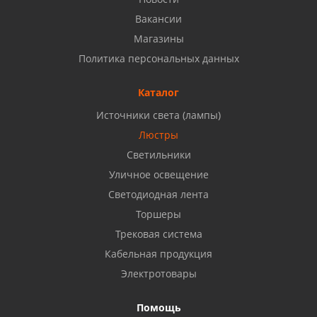
8 927 937 50 02
Вакансии
Магазины
Набережные Челны, ул. Московский проспект 126
Политика персональных данных
Б, ТЦ "Кама"
8 927 477 51 16
Каталог
Источники света (лампы)
Бузулук, ул. Октябрьская, 24
Люстры
8 922 806 50 56
Светильники
Уличное освещение
Светодиодная лента
Балаково, ул. Комарова, 55
8 927 135 44 64
Торшеры
Трековая система
Кабельная продукция
Октябрьский, ул. Свердлова, 28
8 927 357 51 02
Электротовары
Помощь