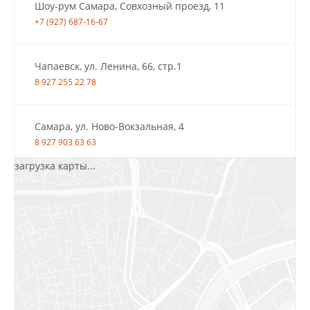
Шоу-рум Самара, Совхозный проезд, 11
+7 (927) 687-16-67
Чапаевск, ул. Ленина, 66, стр.1
8 927 255 22 78
Самара, ул. Ново-Вокзальная, 4
8 927 903 63 63
загрузка карты...
Салават, ул.Уфимская, 30А, пом.2
8 922 010 77 64
Бугуруслан, 1 микрорайон, д. 5
8 927 072 72 30
Ижевск, ул. Молодёжная, 107 Б