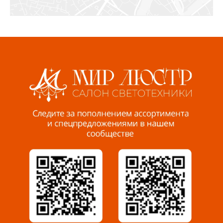
СЦ «Азбука Ремонта», отд. 326 эт. 3
8 922 560 50 52
Волжский, ул. Мира 47 В
8 927 255 38 33
Пенза, ул. Пролетарская, 61 ТЦ "Стройбери"
8 927 288 99 58
Миасс, ул. Романенко, 95
8 922 500 30 39
Сызрань, ул. Декабристов, 1А
8 927 009 54 63