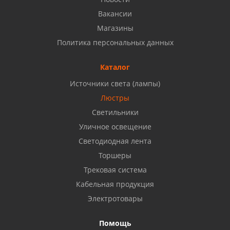
8 927 937 50 02
Вакансии
Магазины
Набережные Челны, ул. Московский проспект 126
Политика персональных данных
Б, ТЦ "Кама"
8 927 477 51 16
Каталог
Источники света (лампы)
Бузулук, ул. Октябрьская, 24
Люстры
8 922 806 50 56
Светильники
Уличное освещение
Светодиодная лента
Балаково, ул. Комарова, 55
8 927 135 44 64
Торшеры
Трековая система
Кабельная продукция
Октябрьский, ул. Свердлова, 28
8 927 357 51 02
Электротовары
Помощь