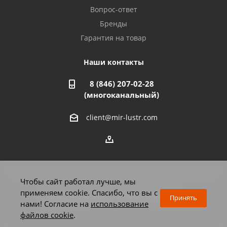
Азнакаево, ул. Булгар, 2. ТЦ "Акчарлак"
Вопрос-ответ
8 927 455 71 16
Бренды
Гарантия на товар
Стерлитамак, ул. Вокзальная, 13
8 927 930 61 02
Наши контакты
8 (846) 207-02-28
Магнитогорск, ул. Труда, 14
(многоканальный)
8 922 011 07 73
client@mir-lustr.com
Оренбург, ул. Мира, д.3/1
8 922 806 10 56
Тольятти, ул. Дзержинского, 70
Чтобы сайт работал лучше, мы
8 927 009 59 63
применяем cookie. Спасибо, что вы с
2026 © Мир люстр - интернет-магазин
Принять
нами! Согласие на
использование
файлов cookie
.
Челябинск, Комсомольский проспект, 33