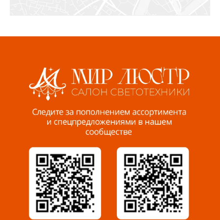
СЦ «Азбука Ремонта», отд. 326 эт. 3
8 922 560 50 52
Волжский, ул. Мира 47 В
8 927 255 38 33
Пенза, ул. Пролетарская, 61 ТЦ "Стройбери"
8 927 288 99 58
Миасс, ул. Романенко, 95
8 922 500 30 39
Сызрань, ул. Декабристов, 1А
8 927 009 54 63