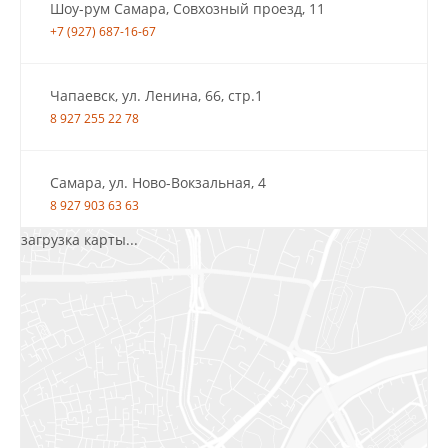
Шоу-рум Самара, Совхозный проезд, 11
+7 (927) 687-16-67
Чапаевск, ул. Ленина, 66, стр.1
8 927 255 22 78
Самара, ул. Ново-Вокзальная, 4
8 927 903 63 63
загрузка карты...
Салават, ул.Уфимская, 30А, пом.2
8 922 010 77 64
Бугуруслан, 1 микрорайон, д. 5
8 927 072 72 30
Ижевск, ул. Молодёжная, 107 Б