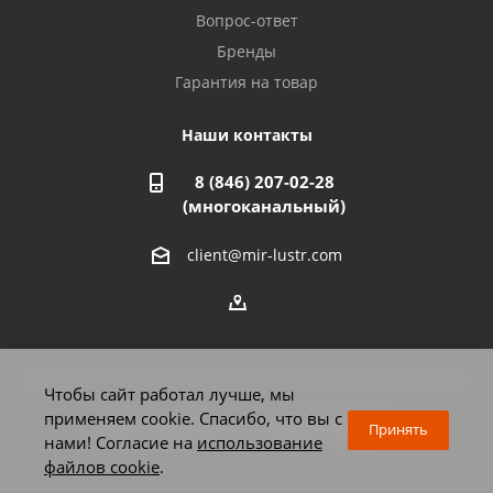
Азнакаево, ул. Булгар, 2. ТЦ "Акчарлак"
Вопрос-ответ
8 927 455 71 16
Бренды
Гарантия на товар
Стерлитамак, ул. Вокзальная, 13
8 927 930 61 02
Наши контакты
8 (846) 207-02-28
Магнитогорск, ул. Труда, 14
(многоканальный)
8 922 011 07 73
client@mir-lustr.com
Оренбург, ул. Мира, д.3/1
8 922 806 10 56
Тольятти, ул. Дзержинского, 70
Чтобы сайт работал лучше, мы
8 927 009 59 63
применяем cookie. Спасибо, что вы с
2026 © Мир люстр - интернет-магазин
Принять
нами! Согласие на
использование
файлов cookie
.
Челябинск, Комсомольский проспект, 33