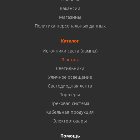
8 927 937 50 02
Вакансии
Магазины
Набережные Челны, ул. Московский проспект 126
Политика персональных данных
Б, ТЦ "Кама"
8 927 477 51 16
Каталог
Источники света (лампы)
Бузулук, ул. Октябрьская, 24
Люстры
8 922 806 50 56
Светильники
Уличное освещение
Светодиодная лента
Балаково, ул. Комарова, 55
8 927 135 44 64
Торшеры
Трековая система
Кабельная продукция
Октябрьский, ул. Свердлова, 28
8 927 357 51 02
Электротовары
Помощь