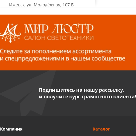
Ижевск, ул. Молодёжная, 107 Б
СЦ «Азбука Ремонта», отд. 326 эт. 3
8 922 560 50 52
Волжский, ул. Мира 47 В
8 927 255 38 33
Пенза, ул. Пролетарская, 61 ТЦ
"Стройбери"
8 927 288 99 58
Подпишитесь на нашу рассылку,
и получите курс грамотного клиента
Миасс, ул. Романенко, 95
8 922 500 30 39
Сызрань, ул. Декабристов, 1А
Компания
Каталог
8 927 009 54 63