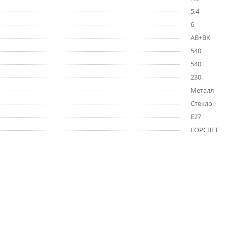
5,4
6
AB+BK
540
540
230
Металл
Стекло
E27
ГОРСВЕТ