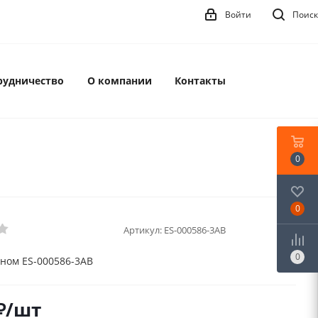
Войти
Поиск
рудничество
О компании
Контакты
0
0
Артикул:
ES-000586-3AB
0
ном ES-000586-3AB
₽
/шт