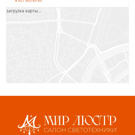
8 927 903 63 63
загрузка карты...
Салават, ул.Уфимская, 30А, пом.2
8 922 010 77 64
Бугуруслан, 1 микрорайон, д. 5
8 927 072 72 30
Ижевск, ул. Молодёжная, 107 Б
СЦ «Азбука Ремонта», отд. 326 эт. 3
8 922 560 50 52
Волжский, ул. Мира 47 В
8 927 255 38 33
Пенза, ул. Пролетарская, 61 ТЦ "Стройбери"