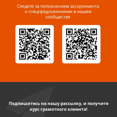
8 927 288 99 58
Миасс, ул. Романенко, 95
8 922 500 30 39
Сызрань, ул. Декабристов, 1А
8 927 009 54 63
Саратов, ул. Танкистов, 37 (БЦ «Дикомп»)
8 927 135 05 64
Камышин, ул. Некрасова, 19 К
8 927 009 47 07
Подпишитесь на нашу рассылку, и получите
курс грамотного клиента!
Нефтекамск, ул. Ленина, 62
8 927 960 61 02