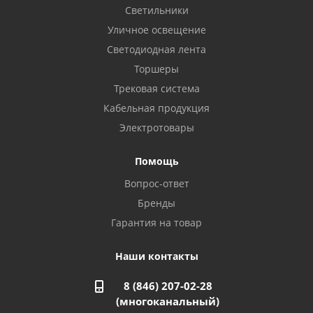
8 922 806 50 56
Светильники
Уличное освещение
Светодиодная лента
Балаково, ул. Комарова, 55
8 927 135 44 64
Торшеры
Трековая система
Кабельная продукция
Октябрьский, ул. Свердлова, 28
8 927 357 51 02
Электротовары
Помощь
Азнакаево, ул. Булгар, 2. ТЦ "Акчарлак"
Вопрос-ответ
8 927 455 71 16
Бренды
Гарантия на товар
Стерлитамак, ул. Вокзальная, 13
8 927 930 61 02
Наши контакты
8 (846) 207-02-28
Магнитогорск, ул. Труда, 14
(многоканальный)
8 922 011 07 73