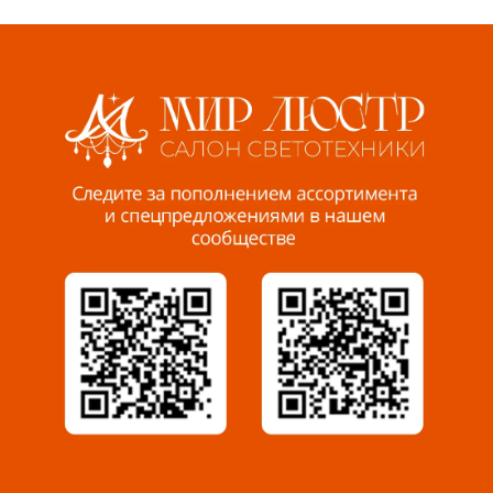
Волжский, ул. Мира 47 В
8 927 255 38 33
Пенза, ул. Пролетарская, 61 ТЦ "Стройбери"
8 927 288 99 58
Миасс, ул. Романенко, 95
8 922 500 30 39
Сызрань, ул. Декабристов, 1А
8 927 009 54 63
Саратов, ул. Танкистов, 37 (БЦ «Дикомп»)
8 927 135 05 64