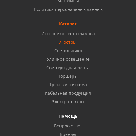
Магазины
Набережные Челны, ул. Московский проспект 126
Политика персональных данных
Б, ТЦ "Кама"
8 927 477 51 16
Каталог
Источники света (лампы)
Бузулук, ул. Октябрьская, 24
Люстры
8 922 806 50 56
Светильники
Уличное освещение
Светодиодная лента
Балаково, ул. Комарова, 55
8 927 135 44 64
Торшеры
Трековая система
Кабельная продукция
Октябрьский, ул. Свердлова, 28
8 927 357 51 02
Электротовары
Помощь
Азнакаево, ул. Булгар, 2. ТЦ "Акчарлак"
Вопрос-ответ
8 927 455 71 16
Бренды