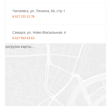
Чапаевск, ул. Ленина, 66, стр.1
8 927 255 22 78
Самара, ул. Ново-Вокзальная, 4
8 927 903 63 63
загрузка карты...
Салават, ул.Уфимская, 30А, пом.2
8 922 010 77 64
Бугуруслан, 1 микрорайон, д. 5
8 927 072 72 30
Ижевск, ул. Молодёжная, 107 Б
СЦ «Азбука Ремонта», отд. 326 эт. 3
8 922 560 50 52