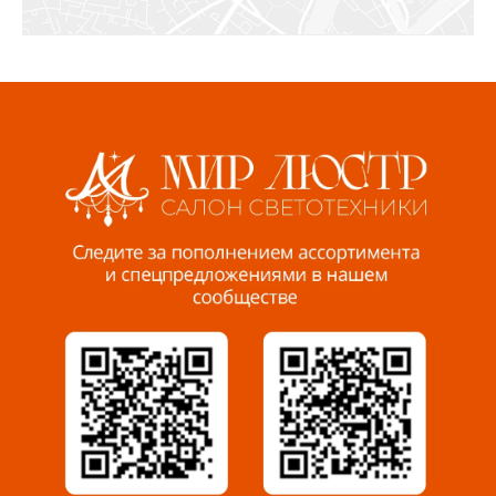
СЦ «Азбука Ремонта», отд. 326 эт. 3
8 922 560 50 52
Волжский, ул. Мира 47 В
8 927 255 38 33
Пенза, ул. Пролетарская, 61 ТЦ "Стройбери"
8 927 288 99 58
Миасс, ул. Романенко, 95
8 922 500 30 39
Сызрань, ул. Декабристов, 1А
8 927 009 54 63