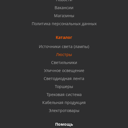
8 927 937 50 02
Вакансии
Магазины
Набережные Челны, ул. Московский проспект 126
Политика персональных данных
Б, ТЦ "Кама"
8 927 477 51 16
Каталог
Источники света (лампы)
Бузулук, ул. Октябрьская, 24
Люстры
8 922 806 50 56
Светильники
Уличное освещение
Светодиодная лента
Балаково, ул. Комарова, 55
8 927 135 44 64
Торшеры
Трековая система
Кабельная продукция
Октябрьский, ул. Свердлова, 28
8 927 357 51 02
Электротовары
Помощь