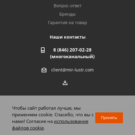
Азнакаево, ул. Булгар, 2. ТЦ "Акчарлак"
Вопрос-ответ
8 927 455 71 16
Бренды
Гарантия на товар
Стерлитамак, ул. Вокзальная, 13
8 927 930 61 02
Наши контакты
8 (846) 207-02-28
Магнитогорск, ул. Труда, 14
(многоканальный)
8 922 011 07 73
client@mir-lustr.com
Оренбург, ул. Мира, д.3/1
8 922 806 10 56
Тольятти, ул. Дзержинского, 70
Чтобы сайт работал лучше, мы
8 927 009 59 63
применяем cookie. Спасибо, что вы с
2026 © Мир люстр - интернет-магазин
Принять
нами! Согласие на
использование
файлов cookie
.
Челябинск, Комсомольский проспект, 33