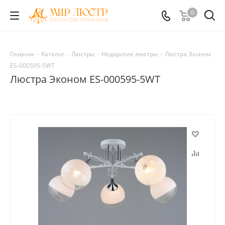
0
Главная
-
Каталог
-
Люстры
-
Недорогие люстры
-
Люстра Эконом
ES-000595-5WT
Люстра Эконом ES-000595-5WT