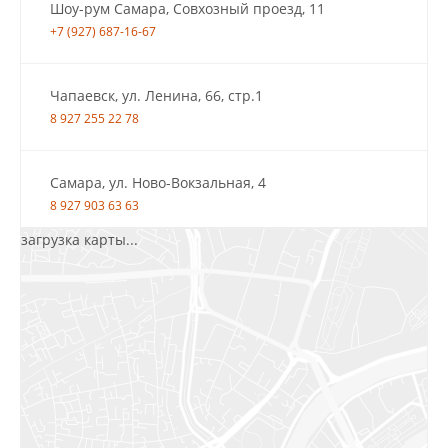
Шоу-рум Самара, Совхозный проезд, 11
+7 (927) 687-16-67
Чапаевск, ул. Ленина, 66, стр.1
8 927 255 22 78
Самара, ул. Ново-Вокзальная, 4
8 927 903 63 63
загрузка карты...
Салават, ул.Уфимская, 30А, пом.2
8 922 010 77 64
Бугуруслан, 1 микрорайон, д. 5
8 927 072 72 30
Ижевск, ул. Молодёжная, 107 Б