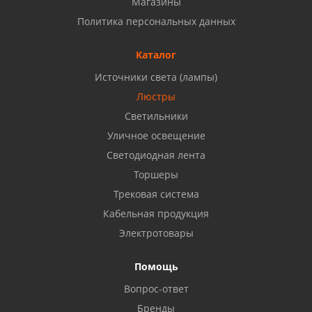
Магазины
Набережные Челны, ул. Московский проспект 126
Политика персональных данных
Б, ТЦ "Кама"
8 927 477 51 16
Каталог
Источники света (лампы)
Бузулук, ул. Октябрьская, 24
Люстры
8 922 806 50 56
Светильники
Уличное освещение
Светодиодная лента
Балаково, ул. Комарова, 55
8 927 135 44 64
Торшеры
Трековая система
Кабельная продукция
Октябрьский, ул. Свердлова, 28
8 927 357 51 02
Электротовары
Помощь
Азнакаево, ул. Булгар, 2. ТЦ "Акчарлак"
Вопрос-ответ
8 927 455 71 16
Бренды