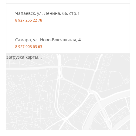
Чапаевск, ул. Ленина, 66, стр.1
8 927 255 22 78
Самара, ул. Ново-Вокзальная, 4
8 927 903 63 63
загрузка карты...
Салават, ул.Уфимская, 30А, пом.2
8 922 010 77 64
Бугуруслан, 1 микрорайон, д. 5
8 927 072 72 30
Ижевск, ул. Молодёжная, 107 Б
СЦ «Азбука Ремонта», отд. 326 эт. 3
8 922 560 50 52