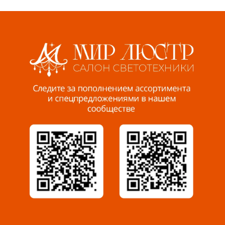
Волжский, ул. Мира 47 В
8 927 255 38 33
Пенза, ул. Пролетарская, 61 ТЦ "Стройбери"
8 927 288 99 58
Миасс, ул. Романенко, 95
8 922 500 30 39
Сызрань, ул. Декабристов, 1А
8 927 009 54 63
Саратов, ул. Танкистов, 37 (БЦ «Дикомп»)
8 927 135 05 64