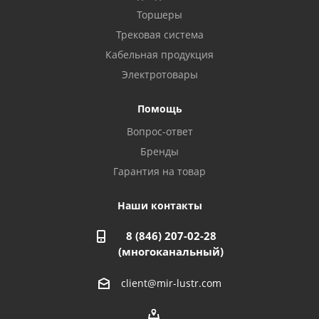
8 927 135 44 64
Торшеры
Трековая система
Кабельная продукция
Октябрьский, ул. Свердлова, 28
8 927 357 51 02
Электротовары
Помощь
Азнакаево, ул. Булгар, 2. ТЦ "Акчарлак"
Вопрос-ответ
8 927 455 71 16
Бренды
Гарантия на товар
Стерлитамак, ул. Вокзальная, 13
8 927 930 61 02
Наши контакты
8 (846) 207-02-28
Магнитогорск, ул. Труда, 14
(многоканальный)
8 922 011 07 73
client@mir-lustr.com
Оренбург, ул. Мира, д.3/1