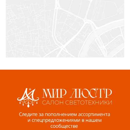
8 922 010 77 64
Бугуруслан, 1 микрорайон, д. 5
8 927 072 72 30
Ижевск, ул. Молодёжная, 107 Б
СЦ «Азбука Ремонта», отд. 326 эт. 3
8 922 560 50 52
Волжский, ул. Мира 47 В
8 927 255 38 33
Пенза, ул. Пролетарская, 61 ТЦ "Стройбери"
8 927 288 99 58
Миасс, ул. Романенко, 95