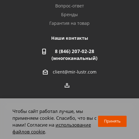
Азнакаево, ул. Булгар, 2. ТЦ "Акчарлак"
Вопрос-ответ
8 927 455 71 16
Бренды
Гарантия на товар
Стерлитамак, ул. Вокзальная, 13
8 927 930 61 02
Наши контакты
8 (846) 207-02-28
Магнитогорск, ул. Труда, 14
(многоканальный)
8 922 011 07 73
client@mir-lustr.com
Оренбург, ул. Мира, д.3/1
8 922 806 10 56
Тольятти, ул. Дзержинского, 70
Чтобы сайт работал лучше, мы
8 927 009 59 63
применяем cookie. Спасибо, что вы с
2026 © Мир люстр - интернет-магазин
Принять
нами! Согласие на
использование
файлов cookie
.
Челябинск, Комсомольский проспект, 33