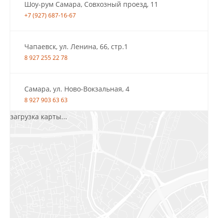
Шоу-рум Самара, Совхозный проезд, 11
+7 (927) 687-16-67
Чапаевск, ул. Ленина, 66, стр.1
8 927 255 22 78
Самара, ул. Ново-Вокзальная, 4
8 927 903 63 63
загрузка карты...
Салават, ул.Уфимская, 30А, пом.2
8 922 010 77 64
Бугуруслан, 1 микрорайон, д. 5
8 927 072 72 30
Ижевск, ул. Молодёжная, 107 Б