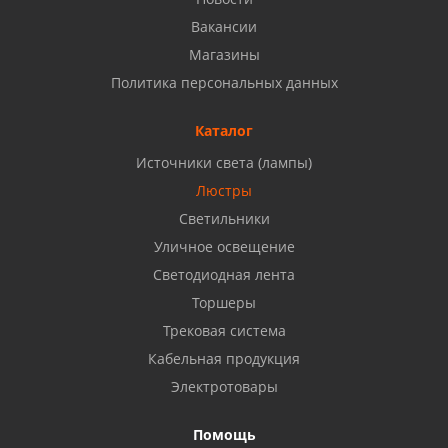
8 927 937 50 02
Вакансии
Магазины
Набережные Челны, ул. Московский проспект 126
Политика персональных данных
Б, ТЦ "Кама"
8 927 477 51 16
Каталог
Источники света (лампы)
Бузулук, ул. Октябрьская, 24
Люстры
8 922 806 50 56
Светильники
Уличное освещение
Светодиодная лента
Балаково, ул. Комарова, 55
8 927 135 44 64
Торшеры
Трековая система
Кабельная продукция
Октябрьский, ул. Свердлова, 28
8 927 357 51 02
Электротовары
Помощь