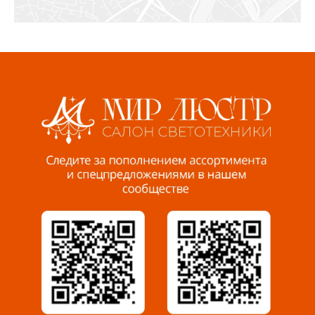
СЦ «Азбука Ремонта», отд. 326 эт. 3
8 922 560 50 52
Волжский, ул. Мира 47 В
8 927 255 38 33
Пенза, ул. Пролетарская, 61 ТЦ "Стройбери"
8 927 288 99 58
Миасс, ул. Романенко, 95
8 922 500 30 39
Сызрань, ул. Декабристов, 1А
8 927 009 54 63