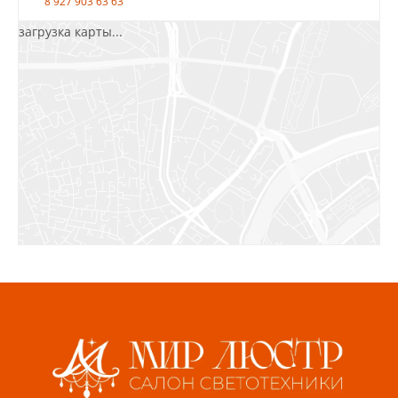
8 927 903 63 63
загрузка карты...
Салават, ул.Уфимская, 30А, пом.2
8 922 010 77 64
Бугуруслан, 1 микрорайон, д. 5
8 927 072 72 30
Ижевск, ул. Молодёжная, 107 Б
СЦ «Азбука Ремонта», отд. 326 эт. 3
8 922 560 50 52
Волжский, ул. Мира 47 В
8 927 255 38 33
Пенза, ул. Пролетарская, 61 ТЦ "Стройбери"