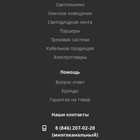
8 922 806 50 56
Светильники
Уличное освещение
Светодиодная лента
Балаково, ул. Комарова, 55
8 927 135 44 64
Торшеры
Трековая система
Кабельная продукция
Октябрьский, ул. Свердлова, 28
8 927 357 51 02
Электротовары
Помощь
Азнакаево, ул. Булгар, 2. ТЦ "Акчарлак"
Вопрос-ответ
8 927 455 71 16
Бренды
Гарантия на товар
Стерлитамак, ул. Вокзальная, 13
8 927 930 61 02
Наши контакты
8 (846) 207-02-28
Магнитогорск, ул. Труда, 14
(многоканальный)
8 922 011 07 73