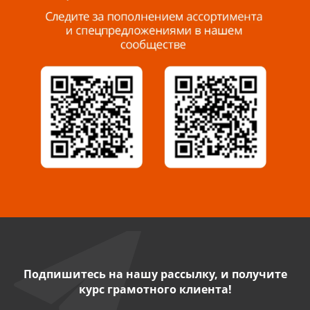
8 927 288 99 58
Миасс, ул. Романенко, 95
8 922 500 30 39
Сызрань, ул. Декабристов, 1А
8 927 009 54 63
Саратов, ул. Танкистов, 37 (БЦ «Дикомп»)
8 927 135 05 64
Камышин, ул. Некрасова, 19 К
8 927 009 47 07
Подпишитесь на нашу рассылку, и получите
курс грамотного клиента!
Нефтекамск, ул. Ленина, 62
8 927 960 61 02